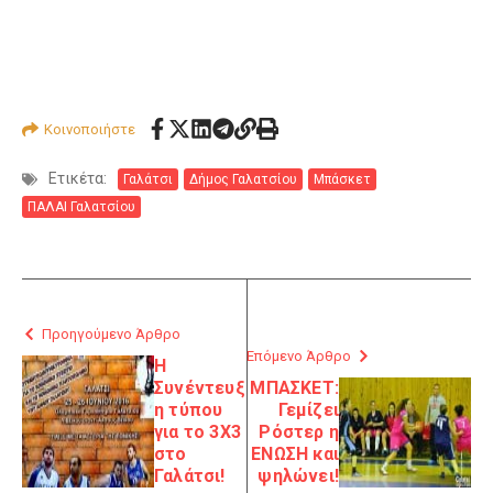
Κοινοποιήστε
Ετικέτα:
Γαλάτσι
Δήμος Γαλατσίου
Μπάσκετ
ΠΑΛΑΙ Γαλατσίου
Προηγούμενο Άρθρο
Επόμενο Άρθρο
Η
Συνέντευξ
ΜΠΑΣΚΕΤ:
η τύπου
Γεμίζει
για το 3Χ3
Ρόστερ η
στο
ΕΝΩΣΗ και
Γαλάτσι!
ψηλώνει!