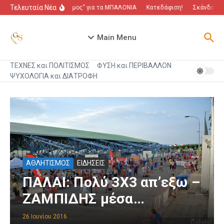
Μετάβαση στο περιεχόμενο
Τελευταία Νέα
“Πόλεμος” για τα ΜΠΑΛΟΝΙΑ
Κατεδάφιση!
Σκάνδαλο π
Main Menu
ΤΕΧΝΕΣ και ΠΟΛΙΤΙΣΜΟΣ
ΦΥΣΗ και ΠΕΡΙΒΑΛΛΟΝ
ΨΥΧΟΛΟΓΙΑ και ΔΙΑΤΡΟΦΗ
ΑΘΛΗΤΙΣΜΟΣ
ΕΙΔΗΣΕΙΣ
ΠΑΛΑΙ: Πολύ 3Χ3 απ’εξω –
ΖΑΜΠΙΔΗΣ μέσα…
26 Ιουνίου 2016