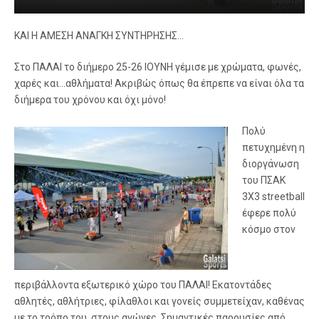
ΚΑΙ Η ΑΜΕΣΗ ΑΝΑΓΚΗ ΣΥΝΤΗΡΗΣΗΣ…
Στο ΠΑΛΑΙ το διήμερο 25-26 ΙΟΥΝΗ γέμισε με χρώματα, φωνές,
χαρές και…αθλήματα! Ακριβώς όπως θα έπρεπε να είναι όλα τα
διήμερα του χρόνου και όχι μόνο!
Πολύ
πετυχημένη η
διοργάνωση
του ΠΣΑΚ
3Χ3 streetball
έφερε πολύ
κόσμο στον
περιβάλλοντα εξωτερικό χώρο του ΠΑΛΑΙ! Εκατοντάδες
αθλητές, αθλήτριες, φίλαθλοι και γονείς συμμετείχαν, καθένας
με το τρόπο του, στους αγώνες. Σημαντικές παρουσίες από