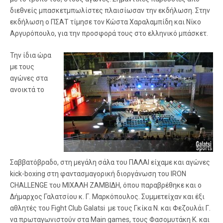
διεθνείς μπασκετμπωλίστες πλαισίωσαν την εκδήλωση. Στην
εκδήλωση ο ΠΣΑΤ τίμησε τον Κώστα Χαραλαμπίδη και Νίκο
Αργυρόπουλο, για την προσφορά τους στο ελληνικό μπάσκετ.
Την ίδια ώρα
με τους
αγώνες στα
ανοικτά το
Σαββατόβραδο, στη μεγάλη σάλα του ΠΑΛΑΙ είχαμε και αγώνες
kick-boxing στη φαντασμαγορική διοργάνωση του IRON
CHALLENGE του ΜΙΧΑΛΗ ΖΑΜΒΙΔΗ, όπου παραβρέθηκε και ο
Δήμαρχος Γαλατσίου κ. Γ. Μαρκόπουλος. Συμμετείχαν και έξι
αθλητές του Fight Club Galatsi με τους Γκίκα N. και Φεζουλάι Γ.
να πρωταγωνιστούν στα Main games, τους Φασομυτάκη Κ. και