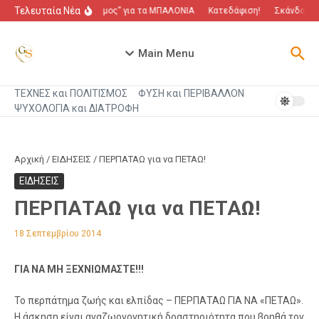
Μετάβαση στο περιεχόμενο
Τελευταία Νέα
“Πόλεμος” για τα ΜΠΑΛΟΝΙΑ
Κατεδάφιση!
Σκάνδαλο π
Main Menu
ΤΕΧΝΕΣ και ΠΟΛΙΤΙΣΜΟΣ
ΦΥΣΗ και ΠΕΡΙΒΑΛΛΟΝ
ΨΥΧΟΛΟΓΙΑ και ΔΙΑΤΡΟΦΗ
Αρχική
/
ΕΙΔΗΣΕΙΣ
/
ΠΕΡΠΑΤΑΩ για να ΠΕΤΑΩ!
ΕΙΔΗΣΕΙΣ
ΠΕΡΠΑΤΑΩ για να ΠΕΤΑΩ!
18 Σεπτεμβρίου 2014
ΓΙΑ ΝΑ ΜΗ ΞΕΧΝΙΩΜΑΣΤΕ!!!
Το περπάτημα ζωής και ελπίδας – ΠΕΡΠΑΤΑΩ ΓΙΑ ΝΑ «ΠΕΤΑΩ».
Η άσκηση είναι αναζωογονητική δραστηριότητα που βοηθά τον