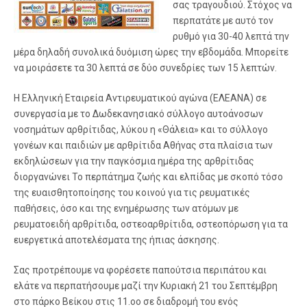
σας τραγουδιού. Στόχος να
περπατάτε με αυτό τον
ρυθμό για 30-40 λεπτά την
μέρα δηλαδή συνολικά δυόμιση ώρες την εβδομάδα. Μπορείτε
να μοιράσετε τα 30 λεπτά σε δύο συνεδρίες των 15 λεπτών.
Η Ελληνική Εταιρεία Αντιρευματικού αγώνα (ΕΛΕΑΝΑ) σε
συνεργασία με το Δωδεκανησιακό σύλλογο αυτοάνοσων
νοσημάτων αρθρίτιδας, λύκου η «Θάλεια» και το σύλλογο
γονέων και παιδιών με αρθρίτιδα Αθήνας στα πλαίσια των
εκδηλώσεων για την παγκόσμια ημέρα της αρθρίτιδας
διοργανώνει Το περπάτημα ζωής και ελπίδας με σκοπό τόσο
της ευαισθητοποίησης του κοινού για τις ρευματικές
παθήσεις, όσο και της ενημέρωσης των ατόμων με
ρευματοειδή αρθρίτιδα, οστεοαρθρίτιδα, οστεοπόρωση για τα
ευεργετικά αποτελέσματα της ήπιας άσκησης.
Σας προτρέπουμε να φορέσετε παπούτσια περιπάτου και
ελάτε να περπατήσουμε μαζί την Κυριακή 21 του Σεπτέμβρη
στο πάρκο Βείκου στις 11.οο σε διαδρομή του ενός