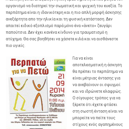
οργανισμό να διατηρεί την σωματική και ψυχική του ευεξία. Το
περπάτημα είναι η ιδανικότερη και η πιο απλή μορφή άσκησης
ανεξάρτητα απο την ηλικία και τη φυσική κατάσταση. Δεν
απαιτεί ειδικό εξοπλισμό παρά μόνο ένα «άνετο» ζευγάρι
παπούτσια. Δεν έχει κανένα κίνδυνο για τραυματισμό η
ατύχημα. Θα σας βοηθήσει να χάσετε κιλά και να αισθάνεστε
πιο υγιείς.
Για να είναι
αποτελεσματική η άσκηση
θα πρέπει το περπάτημα να
είναι μέτριας έντασης για
να ανεβαίνουν οι σφυγμοί
και να ιδρώνετε ελαφρώς.
Ο σίγουρος τρόπος για να
ξέρετε ότι έχετε φτάσει
στη σωστή ένταση είναι να
μπορείτε να πείτε τους
στίχους ενός αγαπημένους