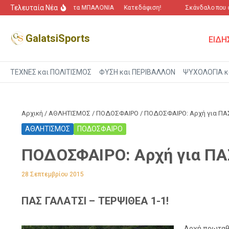
Μετάβαση στο περιεχόμενο
Τελευταία Νέα
“Πόλεμος” για τα ΜΠΑΛΟΝΙΑ
Κατεδάφιση!
Σκάνδαλο που αγγ
GalatsiSports
ΕΙΔΗ
ΤΕΧΝΕΣ και ΠΟΛΙΤΙΣΜΟΣ
ΦΥΣΗ και ΠΕΡΙΒΑΛΛΟΝ
ΨΥΧΟΛΟΓΙΑ κ
Αρχική
/
ΑΘΛΗΤΙΣΜΟΣ
/
ΠΟΔΟΣΦΑΙΡΟ
/
ΠΟΔΟΣΦΑΙΡΟ: Αρχή για ΠΑΣ
ΑΘΛΗΤΙΣΜΟΣ
ΠΟΔΟΣΦΑΙΡΟ
ΠΟΔΟΣΦΑΙΡΟ: Αρχή για ΠΑ
28 Σεπτεμβρίου 2015
ΠΑΣ ΓΑΛΑΤΣΙ – ΤΕΡΨΙΘΕΑ 1-1!
Αρχή πρωταθλ