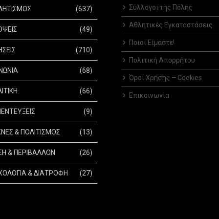
Σύλλογοι της Πόλης
ΛΗΤΙΣΜΟΣ
(637)
Αθλητικές Εγκαταστάσεις
ΟΨΕΙΣ
(49)
Ποιοί Είμαστε!
ΗΣΕΙΣ
(710)
Πολιτική Απορρήτου
ΝΩΝΙΑ
(68)
Όροι Χρήσης – Cookies
ΙΤΙΚΗ
(66)
Επικοινωνία
ΕΝΤΕΥΞΕΙΣ
(9)
ΝΕΣ & ΠΟΛΙΤΙΣΜΟΣ
(13)
Η & ΠΕΡΙΒΑΛΛΟΝ
(26)
ΟΛΟΓΙΑ & ΔΙΑΤΡΟΦΗ
(27)