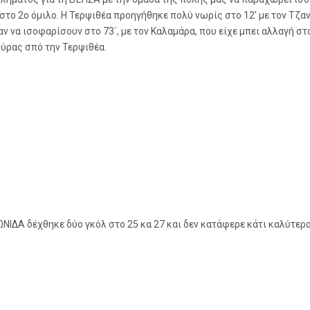
το 2ο όμιλο. Η Τερψιθέα προηγήθηκε πολύ νωρίς στο 12′ με τον Τζαν
ν να ισοφαρίσουν στο 73΄, με τον Καλαμάρα, που είχε μπει αλλαγή σ
ούρας σπό την Τερψιθέα.
ΝΙΔΑ δέχθηκε δύο γκόλ στο 25 κα 27 και δεν κατάφερε κάτι καλύτε