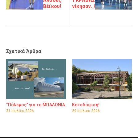
Άλσους
ΓΚΡΑΒΑΣ
Βέϊκου!
νίκησαν..!
Σχετικά Άρθρα
“Πόλεμος” για τα ΜΠΑΛΟΝΙΑ
Κατεδάφιση!
31 Ιουλίου 2026
29 Ιουλίου 2026