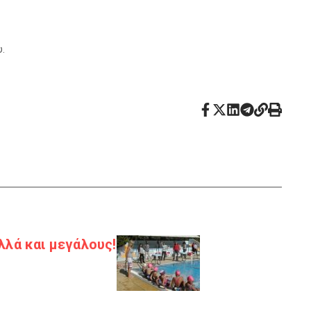
υ.
λλά και μεγάλους!