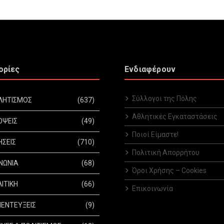
ορίες
Ενδιαφέρουν
Σύλλογοι της Πόλης
ΛΗΤΙΣΜΟΣ
(637)
Αθλητικές Εγκαταστάσεις
ΟΨΕΙΣ
(49)
Ποιοί Είμαστε!
ΗΣΕΙΣ
(710)
Πολιτική Απορρήτου
ΝΩΝΙΑ
(68)
Όροι Χρήσης – Cookies
ΙΤΙΚΗ
(66)
Επικοινωνία
ΕΝΤΕΥΞΕΙΣ
(9)