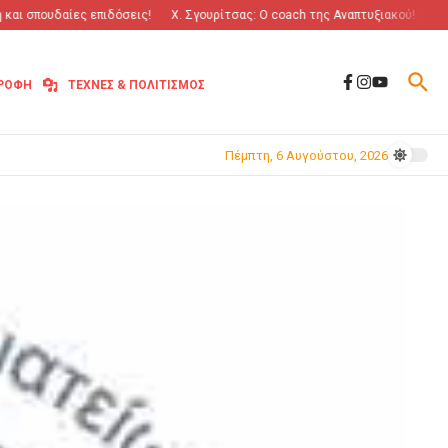
 σπουδαίες επιδόσεις!
Χ. Σγουρίτσας: O coach της Αναπτυξιακού!
“Πόλεμ
ΤΡΟΦΗ
ΤΕΧΝΕΣ & ΠΟΛΙΤΙΣΜΟΣ
Πέμπτη, 6 Αυγούστου, 2026