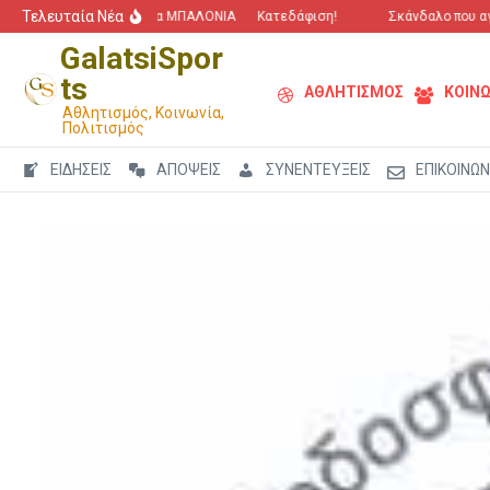
Μετάβαση στο περιεχόμενο
Τελευταία Νέα
“Πόλεμος” για τα ΜΠΑΛΟΝΙΑ
Κατεδάφιση!
Σκάνδαλο που αγγίζε
GalatsiSpor
ts
ΑΘΛΗΤΙΣΜΟΣ
ΚΟΙΝΩ
Αθλητισμός, Κοινωνία,
Πολιτισμός
ΕΙΔΗΣΕΙΣ
ΑΠΟΨΕΙΣ
ΣΥΝΕΝΤΕΥΞΕΙΣ
ΕΠΙΚΟΙΝΩΝ