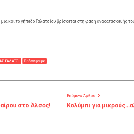
ς μια και το γήπεδο Γαλατσίου βρίσκεται στη φάση ανακατασκευής το
ΑΣ ΓΑΛΑΤΣΙ
Ποδόσφαιρο
Επόμενο Άρθρο
αίρου στο Άλσος!
Κολύμπι για μικρούς…α