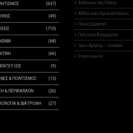
Σύλλογοι της Πόλης
ΛΗΤΙΣΜΟΣ
(637)
Αθλητικές Εγκαταστάσεις
ΟΨΕΙΣ
(49)
Ποιοί Είμαστε!
ΗΣΕΙΣ
(710)
Πολιτική Απορρήτου
ΝΩΝΙΑ
(68)
Όροι Χρήσης – Cookies
ΙΤΙΚΗ
(66)
Επικοινωνία
ΕΝΤΕΥΞΕΙΣ
(9)
ΝΕΣ & ΠΟΛΙΤΙΣΜΟΣ
(13)
Η & ΠΕΡΙΒΑΛΛΟΝ
(26)
ΟΛΟΓΙΑ & ΔΙΑΤΡΟΦΗ
(27)