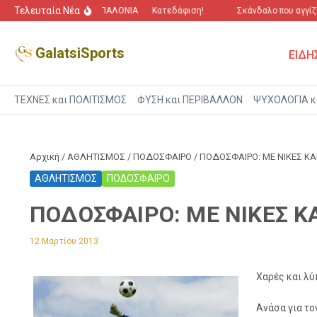
Μετάβαση στο περιεχόμενο
Τελευταία Νέα
“Πόλεμος” για τα ΜΠΑΛΟΝΙΑ
Κατεδάφιση!
Σκάνδαλο που αγγίζει
GalatsiSports
ΕΙΔΗ
ΤΕΧΝΕΣ και ΠΟΛΙΤΙΣΜΟΣ
ΦΥΣΗ και ΠΕΡΙΒΑΛΛΟΝ
ΨΥΧΟΛΟΓΙΑ κ
Αρχική
/
ΑΘΛΗΤΙΣΜΟΣ
/
ΠΟΔΟΣΦΑΙΡΟ
/
ΠΟΔΟΣΦΑΙΡΟ: ΜΕ ΝΙΚΕΣ Κ
ΑΘΛΗΤΙΣΜΟΣ
ΠΟΔΟΣΦΑΙΡΟ
ΠΟΔΟΣΦΑΙΡΟ: ΜΕ ΝΙΚΕΣ Κ
12 Μαρτίου 2013
Χαρές και λύ
Ανάσα για το