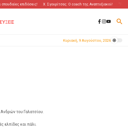
σπουδαίες επιδόσεις!
Χ. Σγουρίτσας: O coach της Αναπτυξιακού!
“Πόλεμο
ΕΥΞΕΙΣ
Κυριακή, 9 Αυγούστου, 2026
 Ανδρών του Γαλατσίου.
ς ελπίδες και πάλι.