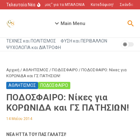
Μετάβαση στο περιεχόμενο
Τελευταία Νέα
“Πόλεμος” για τα ΜΠΑΛΟΝΙΑ
Κατεδάφιση!
Σκάνδαλο πο
Main Menu
ΤΕΧΝΕΣ και ΠΟΛΙΤΙΣΜΟΣ
ΦΥΣΗ και ΠΕΡΙΒΑΛΛΟΝ
ΨΥΧΟΛΟΓΙΑ και ΔΙΑΤΡΟΦΗ
Αρχική
/
ΑΘΛΗΤΙΣΜΟΣ
/
ΠΟΔΟΣΦΑΙΡΟ
/
ΠΟΔΟΣΦΑΙΡΟ: Νίκες για
ΚΟΡΩΝΙΔΑ και ΓΣ ΠΑΤΗΣΙΩΝ!
ΑΘΛΗΤΙΣΜΟΣ
ΠΟΔΟΣΦΑΙΡΟ
ΠΟΔΟΣΦΑΙΡΟ: Νίκες για
ΚΟΡΩΝΙΔΑ και ΓΣ ΠΑΤΗΣΙΩΝ!
14 Μαΐου 2014
ΝΕΑ ΗΤΤΑ ΤΟΥ ΠΑΣ ΓΑΛΑΤΣΙ!