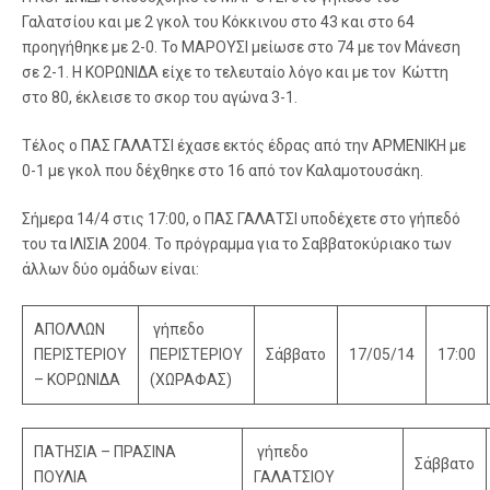
Γαλατσίου και με 2 γκολ του Κόκκινου στο 43 και στο 64
προηγήθηκε με 2-0. Το ΜΑΡΟΥΣΙ μείωσε στο 74 με τον Μάνεση
σε 2-1. Η ΚΟΡΩΝΙΔΑ είχε το τελευταίο λόγο και με τον Κώττη
στο 80, έκλεισε το σκορ του αγώνα 3-1.
Τέλος ο ΠΑΣ ΓΑΛΑΤΣΙ έχασε εκτός έδρας από την ΑΡΜΕΝΙΚΗ με
0-1 με γκολ που δέχθηκε στο 16 από τον Καλαμοτουσάκη.
Σήμερα 14/4 στις 17:00, ο ΠΑΣ ΓΑΛΑΤΣΙ υποδέχετε στο γήπεδό
του τα ΙΛΙΣΙΑ 2004. Το πρόγραμμα για το Σαββατοκύριακο των
άλλων δύο ομάδων είναι:
ΑΠΟΛΛΩΝ
γήπεδο
ΠΕΡΙΣΤΕΡΙΟΥ
ΠΕΡΙΣΤΕΡΙΟΥ
Σάββατο
17/05/14
17:00
– ΚΟΡΩΝΙΔΑ
(ΧΩΡΑΦΑΣ)
ΠΑΤΗΣΙΑ – ΠΡΑΣΙΝΑ
γήπεδο
Σάββατο
ΠΟΥΛΙΑ
ΓΑΛΑΤΣΙΟΥ