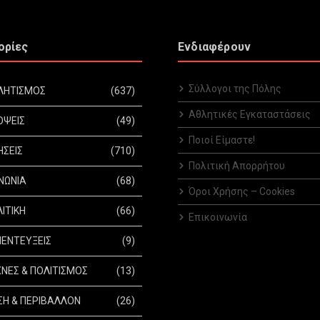
ορίες
Ενδιαφέρουν
Σύλλογοι της Πόλης
ΛΗΤΙΣΜΟΣ
(637)
Αθλητικές Εγκαταστάσεις
ΟΨΕΙΣ
(49)
Ποιοί Είμαστε!
ΗΣΕΙΣ
(710)
Πολιτική Απορρήτου
ΝΩΝΙΑ
(68)
Όροι Χρήσης – Cookies
ΙΤΙΚΗ
(66)
Επικοινωνία
ΕΝΤΕΥΞΕΙΣ
(9)
ΝΕΣ & ΠΟΛΙΤΙΣΜΟΣ
(13)
Η & ΠΕΡΙΒΑΛΛΟΝ
(26)