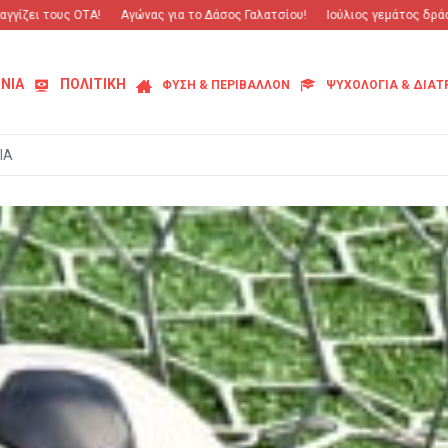
ει τους ΟΤΑ!
Αγώνας για το Δάσος Γαλατσίου!
Ιούλιος γεμάτος δράση κα
ΝΙΑ
ΠΟΛΙΤΙΚΗ
ΦΥΣΗ & ΠΕΡΙΒΑΛΛΟΝ
ΨΥΧΟΛΟΓΙΑ & ΔΙΑ
ΙΑ