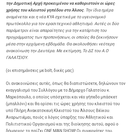
την Δημοτική Αρχή προκειμένου να καθοριστούν οι ώρες
χρήσης του κλειστού γηπέδου στο Άλσος
. Την ίδια ημέρα
αναμένεται και η νέα ΚΥΑ σχετικά με το υγειονομικό
πρωτόκολλο για τον ερασιτεχνικό αθλητισμό. Αυτές οι δύο
παράμετροι είναι απαραίτητες για την κατάρτιση του
προγράμματος των προπονήσεων, οι οποίες θα ξεκινήσουν
μέσα στην ερχόμενη εβδομάδα. Θα ακολουθήσει νεότερη
ανακοίνωση την Δευτέρα. Με εκτίμηση, Το ΔΣ του Α.Ο
ΓΑΛΑΤΣΙΟΥ.
(οι επισημάνσεις με bolt, δικές μας).
Οι ανακοινώσεις αυτές, όπως θα διαπιστώσετε, δηλώνουν τον
εναγγαλισμό του Συλλόγου με το Δήμαρχο Γαλατσίου κ.
Μαρκόπουλο, ο οποίος υπόσχεται και νέο γήπεδο μπάσκετ
(μπαλλόνι) και θα ορίσει τις ώρες χρήσης του κλειστού του
υπό Πλήρη Ανακατσκευή Κλειστού του Άλσους Βέϊκου.
Αναρωτιέμαι, ποιός ο λόγος ύπαρξης του Αθλητικού και
Πολιτιστικού Οργανισμού και της διοίκησης αυτού, αφού ο
δήμαρχος το παίζει ΟΝΕ ΜΑΝ SΗΟW! Οι συνεργάτες του,