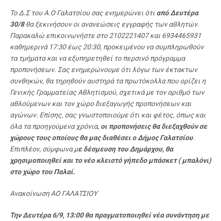
Το Δ.Σ του Α.Ο Γαλατσίου σας ενημερώνει ότι
από Δευτέρα
30/8
θα ξεκινήσουν οι ανανεώσεις εγγραφής των αθλητών.
Παρακαλώ επικοινωνήστε στο 2102221407 και 6934465931
καθημερινά 17:30 έως 20:30, προκειμένου να συμπληρωθούν
τα τμήματα και να εξυπηρετηθεί το περσινό πρόγραμμα
προπονήσεων. Σας ενημερώνουμε ότι λόγω των έκτακτων
συνθηκών, θα τηρηθούν αυστηρά τα πρωτόκολλα που ορίζει η
Γενικής Γραμματείας Αθλητισμού, σχετικά με τον αριθμό των
αθλούμενων και τον χώρο διεξαγωγής προπονήσεων και
αγώνων. Επίσης, σας γνωστοποιούμε ότι και φέτος, όπως και
όλα τα προηγούμενα χρόνια,
οι προπονήσεις θα διεξαχθούν σε
χώρους τους οποίους θα μας διαθέσει ο Δήμος Γαλατσίου
.
Επιπλέον, σύμφωνα μ
ε δέσμευση του Δημάρχου, θα
χρησιμοποιηθεί και το νέο κλειστό γήπεδο μπάσκετ ( μπαλόνι)
στο χώρο του Παλαί.
Ανακοίνωση ΑΟ ΓΑΛΑΤΣΙΟΥ
Την Δευτέρα 6/9, 13:00 θα πραγματοποιηθεί νέα συνάντηση με