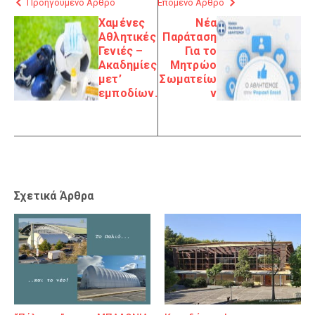
Προηγούμενο Άρθρο
Επόμενο Άρθρο
Χαμένες
Νέα
Αθλητικές
Παράταση
Γενιές –
Για το
Ακαδημίες
Μητρώο
μετ’
Σωματείω
εμποδίων.
ν
Σχετικά Άρθρα