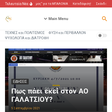
Μετάβαση στο περιεχόμενο
Τελευταία Νέα
“Πόλεμος” για τα ΜΠΑΛΟΝΙΑ
Κατεδάφιση!
Σκάνδαλο πο
Main Menu
ΤΕΧΝΕΣ και ΠΟΛΙΤΙΣΜΟΣ
ΦΥΣΗ και ΠΕΡΙΒΑΛΛΟΝ
ΨΥΧΟΛΟΓΙΑ και ΔΙΑΤΡΟΦΗ
ΕΙΔΗΣΕΙΣ
Πως πάει εκεί στον ΑΟ
ΓΑΛΑΤΣΙΟΥ?
5 Σεπτεμβρίου 2021