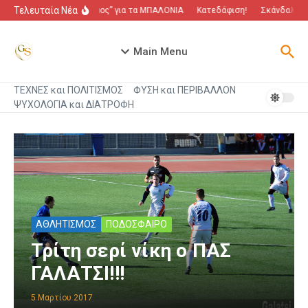
Μετάβαση στο περιεχόμενο
Τελευταία Νέα
“Πόλεμος” για τα ΜΠΑΛΟΝΙΑ
Κατεδάφιση!
Σκάνδαλο πο
Main Menu
ΤΕΧΝΕΣ και ΠΟΛΙΤΙΣΜΟΣ
ΦΥΣΗ και ΠΕΡΙΒΑΛΛΟΝ
ΨΥΧΟΛΟΓΙΑ και ΔΙΑΤΡΟΦΗ
ΑΘΛΗΤΙΣΜΟΣ
ΠΟΔΟΣΦΑΙΡΟ
Τρίτη σερί νίκη ο ΠΑΣ
ΓΑΛΑΤΣΙ!!!
5 Μαρτίου 2017