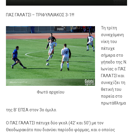
ΠΑΣ ΓΑΛΑΤΣΙ – ΤΡΙΦΥΛΛΙΑΚΟΣ 3-1!!!
Τη τρίτη
συνεχόμενη
νίκη του
πέτυχε
σήμερα στο
γήπεδο της Ν.
Ιωνίας ο ΠΑΣ
ΓΑΛΑΤΣΙ και
συνεχίζει τη
θετική του
Φωτό αρχείου
πορεία στο
πρωτάθλημα
της Β’ ΕΠΣΑ στον 3ο όμιλο.
Ο ΠΑΣ ΓΑΛΑΤΣΙ πέτυχε δύο γκολ (42′ και 50′) με τον
Θεοδωρακάτο που διανύει περίοδο φόρμας, και ο οποίος