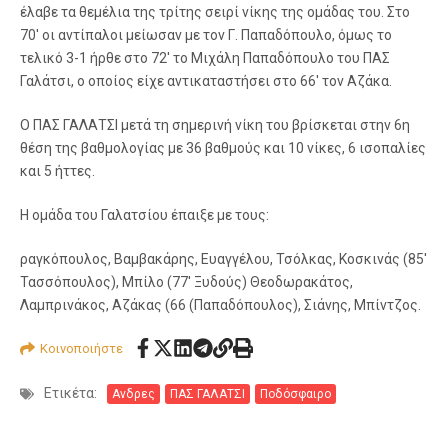
έλαβε τα θεμέλια της τρίτης σειρί νίκης της ομάδας του. Στο
70′ οι αντίπαλοι μείωσαν με τον Γ. Παπαδόπουλο, όμως το
τελικό 3-1 ήρθε στο 72′ το Μιχάλη Παπαδόπουλο του ΠΑΣ
Γαλάτσι, ο οποίος είχε αντικαταστήσει στο 66′ τον Αζάκα.
Ο ΠΑΣ ΓΑΛΑΤΣΙ μετά τη σημερινή νίκη του βρίσκεται στην 6η
θέση της βαθμολογίας με 36 βαθμούς και 10 νίκες, 6 ισοπαλίες
και 5 ήττες.
Η ομάδα του Γαλατσίου έπαιξε με τους:
ραγκόπουλος, Βαμβακάρης, Ευαγγέλου, Τσόλκας, Κοσκινάς (85′
Τασσόπουλος), Μπίλο (77′ Ξυδούς) Θεοδωρακάτος,
Λαμπρινάκος, Αζάκας (66 (Παπαδόπουλος), Σιάνης, Μπίντζος.
Κοινοποιήστε
Ετικέτα:
Ανδρες
ΠΑΣ ΓΑΛΑΤΣΙ
Ποδόσφαιρο