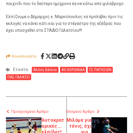
παιχνίδι που το δεύτερο ημίχρονο έγινε κάτω από ψιλόβροχο.
Ελπίζουμε ο Δήμαρχος κ. Μαρκόπουλος να προλάβει πριν τις
εκλογές να κάνει κάτι και για το στέγαστρο της εξέδρας που
έχει υποσχεθεί στο ΣΤΑΔΙΟ Γαλατσίου!!!
Κοινοποιήστε
Ετικέτα:
Άλσος Βέϊκου
ΑΟ ΚΟΡΩΝΙΔΑ
ΓΣ ΠΑΤΗΣΙΩΝ
ΠΑΣ ΓΑΛΑΤΣΙ
Προηγούμενο Άρθρο
Επόμενο Άρθρο
Αυτοκρατ
Μιλάμε για
ορικές …
τένις, όχι
ελπίδες!
για…