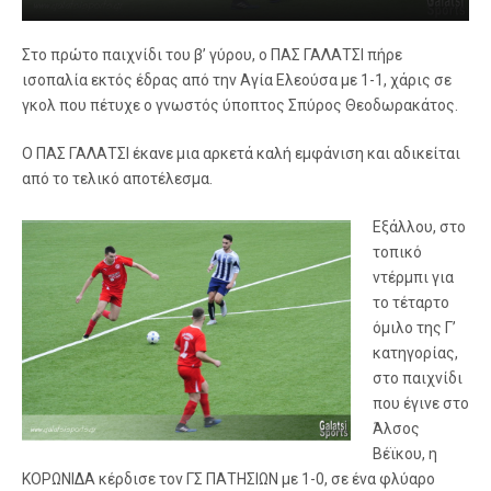
Στο πρώτο παιχνίδι του β’ γύρου, ο ΠΑΣ ΓΑΛΑΤΣΙ πήρε
ισοπαλία εκτός έδρας από την Αγία Ελεούσα με 1-1, χάρις σε
γκολ που πέτυχε ο γνωστός ύποπτος Σπύρος Θεοδωρακάτος.
Ο ΠΑΣ ΓΑΛΑΤΣΙ έκανε μια αρκετά καλή εμφάνιση και αδικείται
από το τελικό αποτέλεσμα.
Εξάλλου, στο
τοπικό
ντέρμπι για
το τέταρτο
όμιλο της Γ’
κατηγορίας,
στο παιχνίδι
που έγινε στο
Άλσος
Βέϊκου, η
ΚΟΡΩΝΙΔΑ κέρδισε τον ΓΣ ΠΑΤΗΣΙΩΝ με 1-0, σε ένα φλύαρο