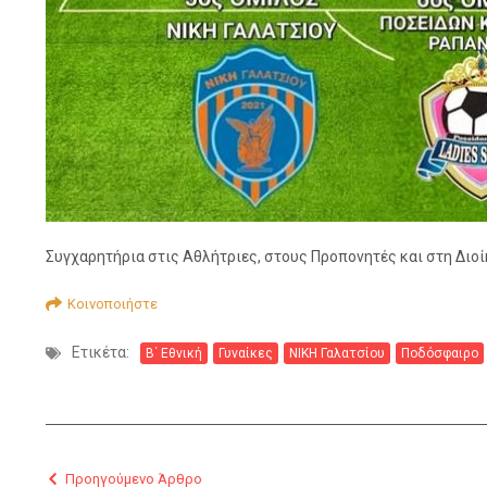
Συγχαρητήρια στις Αθλήτριες, στους Προπονητές και στη Διοί
Κοινοποιήστε
Ετικέτα:
Β΄ Εθνική
Γυναίκες
ΝΙΚΗ Γαλατσίου
Ποδόσφαιρο
Προηγούμενο Άρθρο