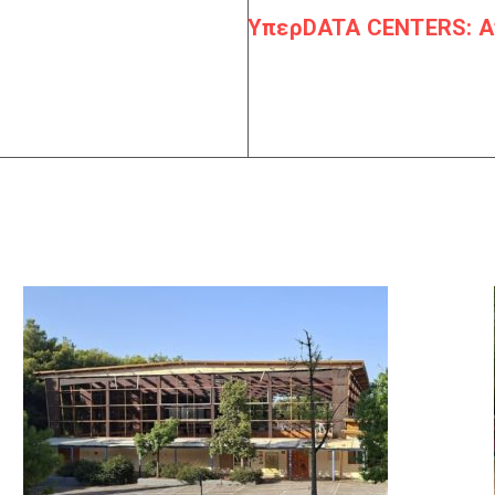
ΥπερDATA CENTERS: Απ