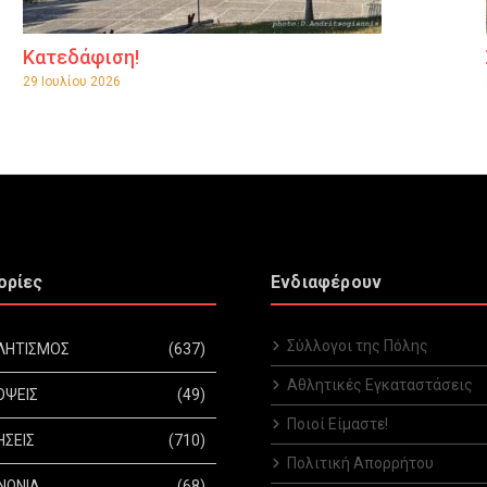
Κατεδάφιση!
29 Ιουλίου 2026
ορίες
Ενδιαφέρουν
Σύλλογοι της Πόλης
ΛΗΤΙΣΜΟΣ
(637)
Αθλητικές Εγκαταστάσεις
ΟΨΕΙΣ
(49)
Ποιοί Είμαστε!
ΗΣΕΙΣ
(710)
Πολιτική Απορρήτου
ΝΩΝΙΑ
(68)