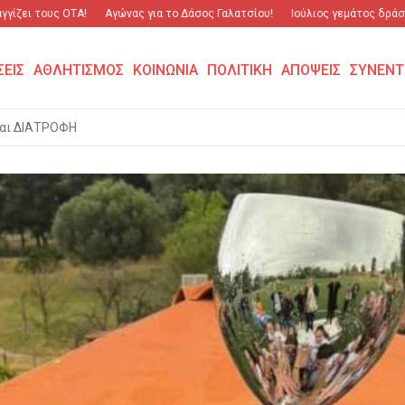
τους ΟΤΑ!
Αγώνας για το Δάσος Γαλατσίου!
Ιούλιος γεμάτος δράση και σ
ΣΕΙΣ
ΑΘΛΗΤΙΣΜΟΣ
ΚΟΙΝΩΝΙΑ
ΠΟΛΙΤΙΚΗ
ΑΠΟΨΕΙΣ
ΣΥΝΕΝΤ
αι ΔΙΑΤΡΟΦΗ