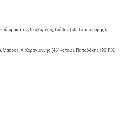
εοδωρακάτος, Νταβαρίνος, Γράβας (60′ Τσαπατώρης),
αύρος, Λ. Καραγιάννης (46′ Κοτόφ), Παπαδάκης (90′ Γ.Χ.