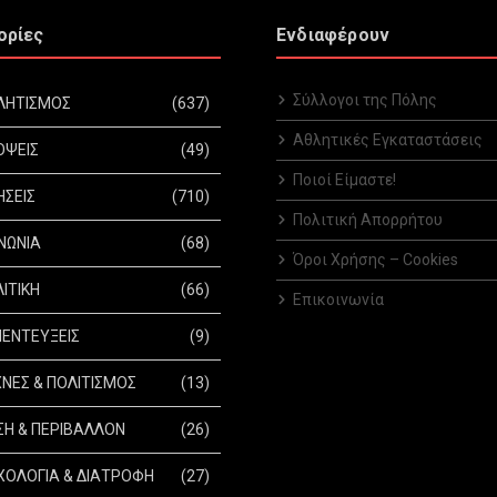
ορίες
Ενδιαφέρουν
Σύλλογοι της Πόλης
ΛΗΤΙΣΜΟΣ
(637)
Αθλητικές Εγκαταστάσεις
ΟΨΕΙΣ
(49)
Ποιοί Είμαστε!
ΗΣΕΙΣ
(710)
Πολιτική Απορρήτου
ΝΩΝΙΑ
(68)
Όροι Χρήσης – Cookies
ΙΤΙΚΗ
(66)
Επικοινωνία
ΕΝΤΕΥΞΕΙΣ
(9)
ΝΕΣ & ΠΟΛΙΤΙΣΜΟΣ
(13)
Η & ΠΕΡΙΒΑΛΛΟΝ
(26)
ΟΛΟΓΙΑ & ΔΙΑΤΡΟΦΗ
(27)