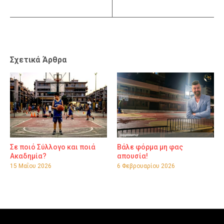
Σχετικά Άρθρα
Σε ποιό Σύλλογο και ποιά
Βάλε φόρμα μη φας
Ακαδημία?
απουσία!
15 Μαΐου 2026
6 Φεβρουαρίου 2026