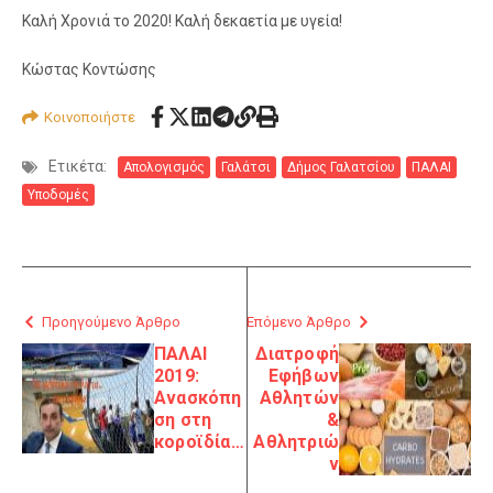
Καλή Χρονιά το 2020! Καλή δεκαετία με υγεία!
Κώστας Κοντώσης
Κοινοποιήστε
Ετικέτα:
Απολογισμός
Γαλάτσι
Δήμος Γαλατσίου
ΠΑΛΑΙ
Υποδομές
Προηγούμενο Άρθρο
Επόμενο Άρθρο
ΠΑΛΑΙ
Διατροφή
2019:
Εφήβων
Ανασκόπη
Αθλητών
ση στη
&
κοροϊδία…
Αθλητριώ
ν