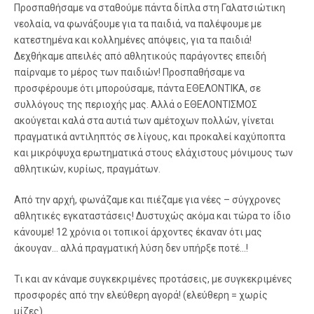
Προσπαθήσαμε να σταθούμε πάντα δίπλα στη Γαλατσιώτικη
νεολαία, να φωνάξουμε για τα παιδιά, να παλέψουμε με
κατεστημένα και κολλημένες απόψεις, για τα παιδιά!
Δεχθήκαμε απειλές από αθλητικούς παράγοντες επειδή
παίρναμε το μέρος των παιδιών! Προσπαθήσαμε να
προσφέρουμε ότι μπορούσαμε, πάντα ΕΘΕΛΟΝΤΙΚΑ, σε
συλλόγους της περιοχής μας. Αλλά ο ΕΘΕΛΟΝΤΙΣΜΟΣ
ακούγεται καλά στα αυτιά των αμέτοχων πολλών, γίνεται
πραγματικά αντιληπτός σε λίγους, και προκαλεί καχύποπτα
και μικρόψυχα ερωτηματικά στους ελάχιστους μόνιμους των
αθλητικών, κυρίως, πραγμάτων.
Από την αρχή, φωνάζαμε και πιέζαμε για νέες – σύγχρονες
αθλητικές εγκαταστάσεις! Δυστυχώς ακόμα και τώρα το ίδιο
κάνουμε! 12 χρόνια οι τοπικοί άρχοντες έκαναν ότι μας
άκουγαν… αλλά πραγματική λύση δεν υπήρξε ποτέ…!
Τι και αν κάναμε συγκεκριμένες προτάσεις, με συγκεκριμένες
προσφορές από την ελεύθερη αγορά! (ελεύθερη = χωρίς
μίζες).