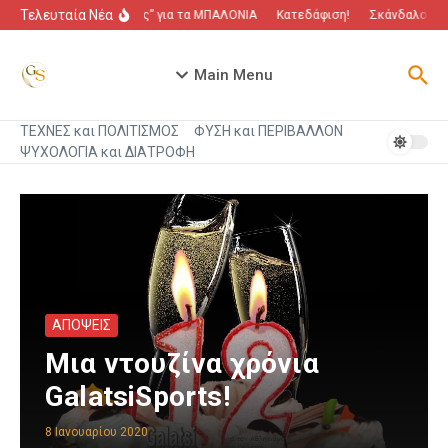
Μετάβαση στο περιεχόμενο
Τελευταία Νέα
“Πόλεμος” για τα ΜΠΑΛΟΝΙΑ
Κατεδάφιση!
Σκάνδαλο που 
Main Menu
ΤΕΧΝΕΣ και ΠΟΛΙΤΙΣΜΟΣ
ΦΥΣΗ και ΠΕΡΙΒΑΛΛΟΝ
ΨΥΧΟΛΟΓΙΑ και ΔΙΑΤΡΟΦΗ
ΑΠΟΨΕΙΣ
Μια ντουζίνα χρόνια
GalatsiSports!
8 Ιανουαρίου 2020