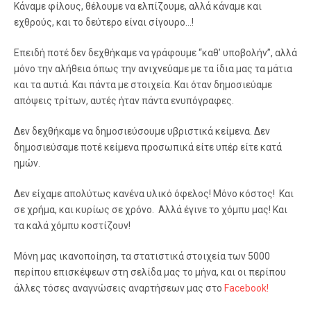
Κάναμε φίλους, θέλουμε να ελπίζουμε, αλλά κάναμε και
εχθρούς, και το δεύτερο είναι σίγουρο…!
Επειδή ποτέ δεν δεχθήκαμε να γράφουμε “καθ’ υποβολήν”, αλλά
μόνο την αλήθεια όπως την ανιχνεύαμε με τα ίδια μας τα μάτια
και τα αυτιά. Και πάντα με στοιχεία. Και όταν δημοσιεύαμε
απόψεις τρίτων, αυτές ήταν πάντα ενυπόγραφες.
Δεν δεχθήκαμε να δημοσιεύσουμε υβριστικά κείμενα. Δεν
δημοσιεύσαμε ποτέ κείμενα προσωπικά είτε υπέρ είτε κατά
ημών.
Δεν είχαμε απολύτως κανένα υλικό όφελος! Μόνο κόστος! Και
σε χρήμα, και κυρίως σε χρόνο. Αλλά έγινε το χόμπυ μας! Και
τα καλά χόμπυ κοστίζουν!
Μόνη μας ικανοποίηση, τα στατιστικά στοιχεία των 5000
περίπου επισκέψεων στη σελίδα μας το μήνα, και οι περίπου
άλλες τόσες αναγνώσεις αναρτήσεων μας στο
Facebook!