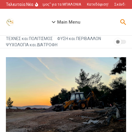
Μετάβαση στο περιεχόμενο
Τελευταία Νέα
“Πόλεμος” για τα ΜΠΑΛΟΝΙΑ
Κατεδάφιση!
Σκάνδαλο π
Main Menu
ΤΕΧΝΕΣ και ΠΟΛΙΤΙΣΜΟΣ
ΦΥΣΗ και ΠΕΡΙΒΑΛΛΟΝ
ΨΥΧΟΛΟΓΙΑ και ΔΙΑΤΡΟΦΗ