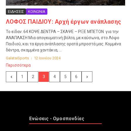
ΕΙΔΗΣΕΙΣ
ΚΟΙΝΩΝΙΑ
ΛΟΦΟΣ ΠΑΙΔΙΟΥ: Αρχή έργων ανάπλασης
Το είδαν: 64 ΚΟΨΕ ΔΕΝΤΡΑ – ΣΚΑΨΕ – ΡΙΞΕ ΜΠΕΤΟΝ για την
ΑΝΑΠΛΑΣΗ Μια απογευματινή βόλτα, με καύσωνα, στο Λόφο
Παιδιού, και τα έργα ανάπλασης ορατά μπροστά μας. Κομμένα
δέντρα, σκαμμένα χαντάκια, ...
GalatsiSports
12 Ιουνίου 2024
Περισσότερα
1
2
3
4
5
6
Ενώσεις - Ομοσπονδίες