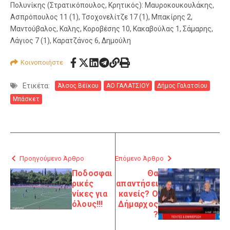
Πολυνίκης (Στρατικόπουλος, Κρητικός): Μαυροκουκουλάκης,
Ασπρόπουλος 11 (1), Τσοχονελίτζε 17 (1), Μπακίρης 2,
Μαντούβαλος, Καλης, Κοροβέσης 10, Κακαβούλας 1, Σάμαρης,
Λάγιος 7 (1), Καρατζάνος 6, Δημούλη
Κοινοποιήστε
Ετικέτα:
Άλσος Βέϊκου
ΑΟ ΓΑΛΑΤΣΙΟΥ
Δήμος Γαλατσίου
Μπάσκετ
Προηγούμενο Άρθρο
Επόμενο Άρθρο
Ποδοσφαι
Θα
ρικές
απαντήσει
νίκες για
κανείς? Ο
όλους!!!
Δήμαρχος
?