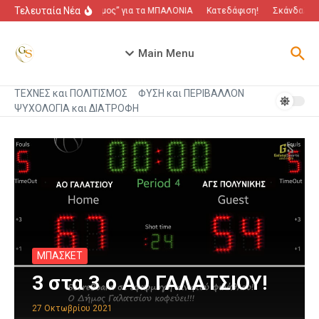
Μετάβαση στο περιεχόμενο
Τελευταία Νέα
“Πόλεμος” για τα ΜΠΑΛΟΝΙΑ
Κατεδάφιση!
Σκάνδαλο πο
Main Menu
ΤΕΧΝΕΣ και ΠΟΛΙΤΙΣΜΟΣ
ΦΥΣΗ και ΠΕΡΙΒΑΛΛΟΝ
ΨΥΧΟΛΟΓΙΑ και ΔΙΑΤΡΟΦΗ
ΜΠΑΣΚΕΤ
3 στα 3 ο ΑΟ ΓΑΛΑΤΣΙΟΥ!
27 Οκτωβρίου 2021