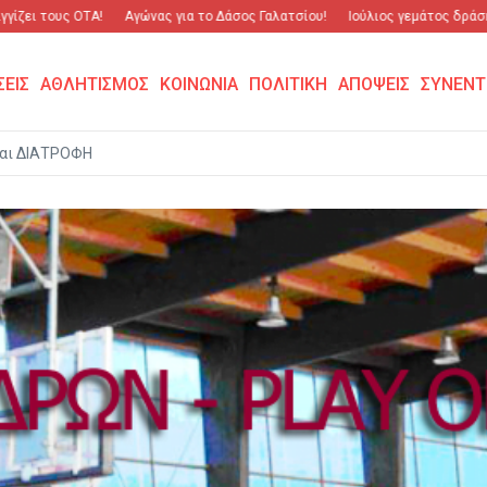
 τους ΟΤΑ!
Αγώνας για το Δάσος Γαλατσίου!
Ιούλιος γεμάτος δράση και 
ΣΕΙΣ
ΑΘΛΗΤΙΣΜΟΣ
ΚΟΙΝΩΝΙΑ
ΠΟΛΙΤΙΚΗ
ΑΠΟΨΕΙΣ
ΣΥΝΕΝΤ
αι ΔΙΑΤΡΟΦΗ