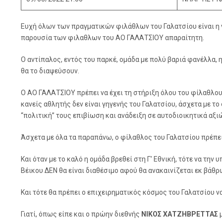
Ευχή όλων των πραγματικών φιλάθλων του Γαλατσίου είναι η νί
παρουσία των φιλαθλων του ΑΟ ΓΑΛΑΤΣΙΟΥ απαραίτητη.
Ο αντίπαλος, εντός του παρκέ, ομάδα με πολύ βαριά φανέλλα, 
θα το διαψεύσουν.
Ο ΑΟ ΓΑΛΑΤΣΙΟΥ πρέπει να έχει τη στήριξη όλου του φίλαθλου
κανείς αθλητής δεν είναι γηγενής του Γαλατσίου, άσχετα με το
“πολιτική” τους επιβίωση και ανάδειξη σε αυτοδιοικητικά αξι
Άσχετα με όλα τα παραπάνω, ο φίλαθλος του Γαλατσίου πρέπει
Και όταν με το καλό η ομάδα βρεθεί στη Γ’ Εθνική, τότε να την 
Βέικου ΔΕΝ θα είναι διαθέσιμο αφού θα ανακαινίζεται εκ βάθ
Και τότε θα πρέπει ο επιχειρηματικός κόσμος του Γαλατσίου να
Γιατί, όπως είπε και ο πρώην διεθνής
ΝΙΚΟΣ ΧΑΤΖΗΒΡΕΤΤΑΣ
μ