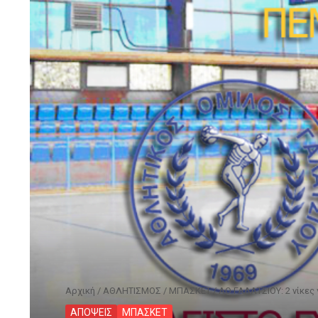
Αρχική
/
ΑΘΛΗΤΙΣΜΟΣ
/
ΜΠΑΣΚΕΤ
/
ΑΟ ΓΑΛΑΤΣΙΟΥ: 2 νίκες 
ΑΠΟΨΕΙΣ
ΜΠΑΣΚΕΤ