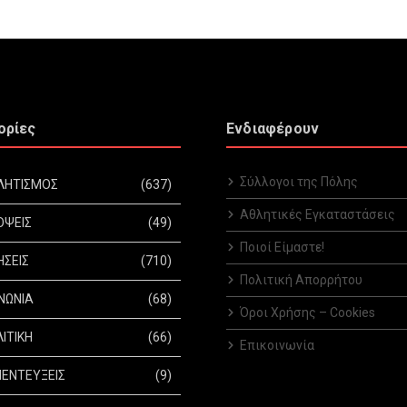
ορίες
Ενδιαφέρουν
Σύλλογοι της Πόλης
ΛΗΤΙΣΜΟΣ
(637)
Αθλητικές Εγκαταστάσεις
ΟΨΕΙΣ
(49)
Ποιοί Είμαστε!
ΗΣΕΙΣ
(710)
Πολιτική Απορρήτου
ΝΩΝΙΑ
(68)
Όροι Χρήσης – Cookies
ΙΤΙΚΗ
(66)
Επικοινωνία
ΕΝΤΕΥΞΕΙΣ
(9)