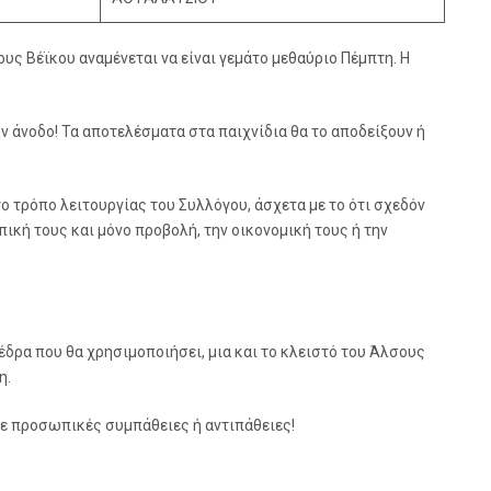
υς Βέϊκου αναμένεται να είναι γεμάτο μεθαύριο Πέμπτη. Η
ν άνοδο! Τα αποτελέσματα στα παιχνίδια θα το αποδείξουν ή
ο τρόπο λειτουργίας του Συλλόγου, άσχετα με το ότι σχεδόν
πική τους και μόνο προβολή, την οικονομική τους ή την
 η έδρα που θα χρησιμοποιήσει, μια και το κλειστό του Άλσους
η.
 με προσωπικές συμπάθειες ή αντιπάθειες!