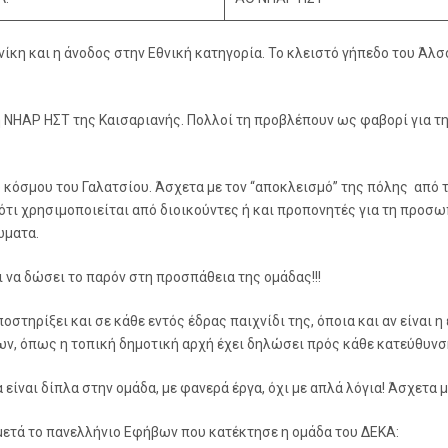
κη και η άνοδος στην Εθνική κατηγορία. Το κλειστό γήπεδο του Άλσο
η NHAΡ ΗΣΤ της Καισαριανής. Πολλοί τη προβλέπουν ως φαβορί για τη
 κόσμου του Γαλατσίου. Άσχετα με τον “αποκλεισμό” της πόλης από τ
 ότι χρησιμοποιείται από διοικούντες ή και προπονητές για τη προσω
ώματα.
 να δώσει το παρόν στη προσπάθεια της ομάδας!!!
υποστηρίξει και σε κάθε εντός έδρας παιχνίδι της, όποια και αν είναι
ρων, όπως η τοπική δημοτική αρχή έχει δηλώσει πρός κάθε κατεύθυνσ
 είναι δίπλα στην ομάδα, με φανερά έργα, όχι με απλά λόγια! Άσχετα
ετά το πανελλήνιο Εφήβων που κατέκτησε η ομάδα του ΔΕΚΑ: