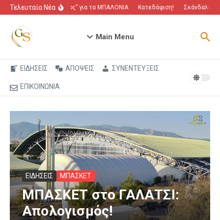
Μετάβαση στο περιεχόμενο
Τελευταία Νέα
“Πόλεμος” για τα ΜΠΑΛΟΝΙΑ
Κατεδάφιση!
Σκάνδαλο που
Main Menu
ΕΙΔΗΣΕΙΣ
ΑΠΟΨΕΙΣ
ΣΥΝΕΝΤΕΥΞΕΙΣ
ΕΠΙΚΟΙΝΩΝΙΑ
ΕΙΔΗΣΕΙΣ
ΜΠΑΣΚΕΤ
ΜΠΑΣΚΕΤ στο ΓΑΛΑΤΣΙ:
Απολογισμός!