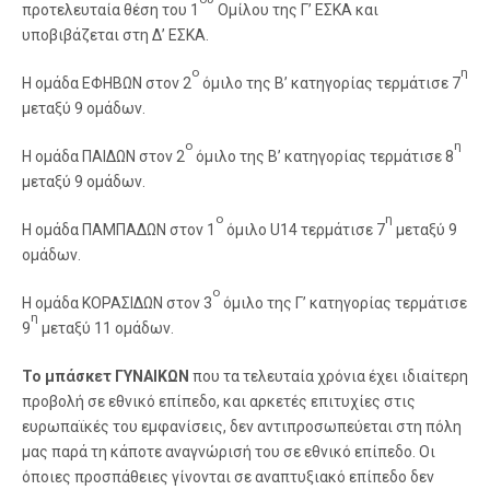
προτελευταία θέση του 1
Ομίλου της Γ’ ΕΣΚΑ και
υποβιβάζεται στη Δ’ ΕΣΚΑ.
ο
η
Η ομάδα ΕΦΗΒΩΝ στον 2
όμιλο της Β’ κατηγορίας τερμάτισε 7
μεταξύ 9 ομάδων.
ο
η
Η ομάδα ΠΑΙΔΩΝ στον 2
όμιλο της Β’ κατηγορίας τερμάτισε 8
μεταξύ 9 ομάδων.
ο
η
Η ομάδα ΠΑΜΠΑΔΩΝ στον 1
όμιλο U14 τερμάτισε 7
μεταξύ 9
ομάδων.
ο
Η ομάδα ΚΟΡΑΣΙΔΩΝ στον 3
όμιλο της Γ’ κατηγορίας τερμάτισε
η
9
μεταξύ 11 ομάδων.
Το μπάσκετ ΓΥΝΑΙΚΩΝ
που τα τελευταία χρόνια έχει ιδιαίτερη
προβολή σε εθνικό επίπεδο, και αρκετές επιτυχίες στις
ευρωπαϊκές του εμφανίσεις, δεν αντιπροσωπεύεται στη πόλη
μας παρά τη κάποτε αναγνώρισή του σε εθνικό επίπεδο. Οι
όποιες προσπάθειες γίνονται σε αναπτυξιακό επίπεδο δεν