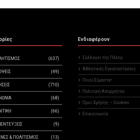
ορίες
Ενδιαφέρουν
Σύλλογοι της Πόλης
ΛΗΤΙΣΜΟΣ
(637)
Αθλητικές Εγκαταστάσεις
ΟΨΕΙΣ
(49)
Ποιοί Είμαστε!
ΗΣΕΙΣ
(710)
Πολιτική Απορρήτου
ΝΩΝΙΑ
(68)
Όροι Χρήσης – Cookies
ΙΤΙΚΗ
(66)
Επικοινωνία
ΕΝΤΕΥΞΕΙΣ
(9)
ΝΕΣ & ΠΟΛΙΤΙΣΜΟΣ
(13)