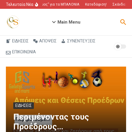
Μετάβαση στο περιεχόμενο
Τελευταία Νέα
“Πόλεμος” για τα ΜΠΑΛΟΝΙΑ
Κατεδάφιση!
Σκάνδαλο πο
Main Menu
ΕΙΔΗΣΕΙΣ
ΑΠΟΨΕΙΣ
ΣΥΝΕΝΤΕΥΞΕΙΣ
ΕΠΙΚΟΙΝΩΝΙΑ
ΕΙΔΗΣΕΙΣ
Περιμένοντας τους
Προέδρους…