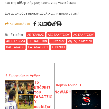
και της αθλητικής μας κοινωνίας γενικότερα.
Ευχαριστούμε προκαταβολικά…. περιμένοντας!
Κοινοποιήστε
Ετικέτα:
ΑΕ ΓΚΡΑΒΑΣ
ΑΕΣ ΓΑΛΑΤΣΙΟΥ
ΑΟ ΓΑΛΑΤΣΙΟΥ
ΑΟ ΚΟΡΩΝΙΔΑ
ΓΣ ΠΑΤΗΣΙΩΝ
Γυμνάσιον
Δήμος Γαλατσίου
ΠΑΣ ΓΑΛΑΤΣΙ
ΣΑ ΓΑΛΑΤΣΙΟΥ
ΣΠΟΡΤΙΓΚ
Προηγούμενο Άρθρο
Το
Επόμενο Άρθρο
μπάσκετ
του
NoWAR!!!
ΓΑΛΑΤΣΙΟ
Υ
κερδίζει!