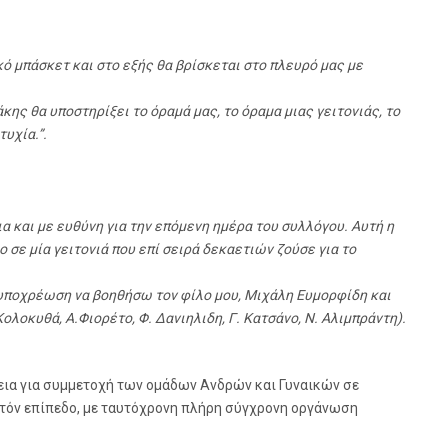
ό μπάσκετ και στο εξής θα βρίσκεται στο πλευρό μας με
ης θα υποστηρίξει το όραμά μας, το όραμα μιας γειτονιάς, το
υχία.”.
α και με ευθύνη για την επόμενη ημέρα του συλλόγου. Αυτή η
 σε μία γειτονιά που επί σειρά δεκαετιών ζούσε για το
 υποχρέωση να βοηθήσω τον φίλο μου, Μιχάλη Ευμορφίδη και
οκυθά, Α.Φιορέτο, Φ. Δανιηλιδη, Γ. Κατσάνο, Ν. Αλιμπράντη).
άθεια για συμμετοχή των ομάδων Ανδρών και Γυναικών σε
τόν επίπεδο, με ταυτόχρονη πλήρη σύγχρονη οργάνωση