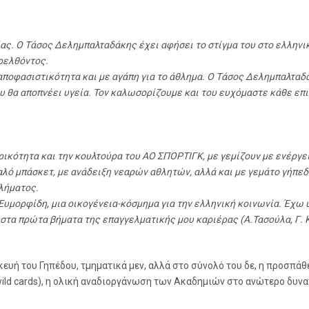
ας. Ο Τάσος Δελημπαλταδάκης έχει αφήσει το στίγμα του στο ελληνικ
ρελθόντος.
αποφασιστικότητα και με αγάπη για το άθλημα. Ο Τάσος Δελημπαλταδάκ
 θα αποπνέει υγεία. Τον καλωσορίζουμε και του ευχόμαστε κάθε επιτ
ρικότητα και την κουλτούρα του ΑΟ ΣΠΟΡΤΙΓΚ, με γεμίζουν με ενέργει
αλό μπάσκετ, με ανάδειξη νεαρών αθλητών, αλλά και με γεμάτο γήπεδο
λήματος.
Ευμορφίδη, μια οικογένεια-κόσμημα για την ελληνική κοινωνία. Έχω
τα πρώτα βήματα της επαγγελματικής μου καριέρας (Α.Τασούλα, Γ. Κολ
σκευή του Γηπέδου, τμηματικά μεν, αλλά στο σύνολό του δε, η προσπ
ld cards), η ολική αναδιοργάνωση των Ακαδημιών στο ανώτερο δυνα