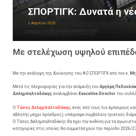
ΣΠΟΡΤΙΓΚ: Δυνατά η νέ
2 Απριλίου 2026
Με στελέχωση υψηλού επιπέδ
Με την ανάληψη της Διοίκησης του ΑΟ ΣΠΟΡΤΙΓΚ από τον κ.
Μι
Μετά τις πληροφορίες για την ανάμειξη του
Αργύρη Πεδουλά
Δελημπαλταδάκης
αναλαμβάνει
Executive Director
του συλλό
Ο
Τάσος Δελημπαλταδάκης
, ένας από τους πιο έμπειρους κ
αθλητής μέχρι πρόεδρος), υπέγραψε συμβόλαιο τριετούς διάρ
Ο Τάσος Δελημπαλταδάκης θα έχει την ευθύνη για τα αγωνιστ
κατηγορίες στις οποίες θα συμμετάσχουν την περίοδο 2026/27