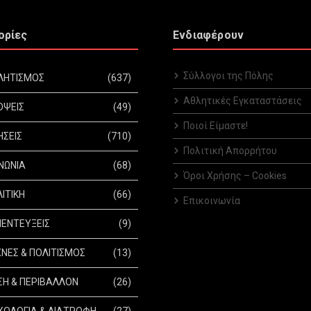
ορίες
Ενδιαφέρουν
Σύλλογοι της Πόλης
ΛΗΤΙΣΜΟΣ
(637)
Αθλητικές Εγκαταστάσεις
ΟΨΕΙΣ
(49)
Ποιοί Είμαστε!
ΗΣΕΙΣ
(710)
Πολιτική Απορρήτου
ΝΩΝΙΑ
(68)
Όροι Χρήσης – Cookies
ΙΤΙΚΗ
(66)
Επικοινωνία
ΕΝΤΕΥΞΕΙΣ
(9)
ΝΕΣ & ΠΟΛΙΤΙΣΜΟΣ
(13)
Η & ΠΕΡΙΒΑΛΛΟΝ
(26)