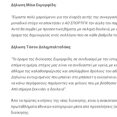
Δήλωση Μάικ Ευμορφίδη:
“Είμαστε πολύ χαρούμενοι για την έναρξη αυτής της συνεργασί
μοναδικό στόχο να αποκτήσει ο ΑΟ ΣΠΟΡΤΙΓΚ την αίγλη του πα
Αυτό θα συμβεί με προσεκτικά βήματα, με σκληρή δουλειά, με 
όραμα της δημιουργίας ενός συλλόγου που σε κάθε βαθμίδα του
Δήλωση Τάσου Δελημπαλταδάκη:
“Το όραμα της διοίκησης Ευμορφίδη, σε συνδυασμό με την ιστο
επόμενη ημέρα, στόχος μας είναι να συνδυαστεί με υγεία, με κ
άθλημα της καλαθοσφαίρισης και απολάμβανε θρύλους του αθ
Δηλώνω ευτυχισμένος που μπαίνει στο μπάσκετ η οικογένεια 
να κάνω περήφανους παράγοντες και φίλους που με βοήθησαν σ
Από σήμερα ξεκινάει η δουλειά”.
Από τα πρώτες κινήσεις της νέας διοίκησης, είναι η ανακατα
πρωταθλήματα εθνικών κατηγοριών μέσα από προσκλήσεις (wi
διοίκησης.