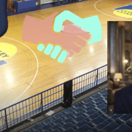
α Διοίκηση!