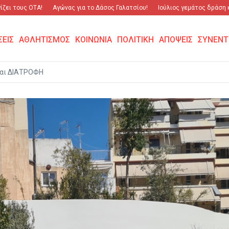
ς ΟΤΑ!
Αγώνας για το Δάσος Γαλατσίου!
Ιούλιος γεμάτος δράση και σπουδ
ΣΕΙΣ
ΑΘΛΗΤΙΣΜΟΣ
ΚΟΙΝΩΝΙΑ
ΠΟΛΙΤΙΚΗ
ΑΠΟΨΕΙΣ
ΣΥΝΕΝΤ
αι ΔΙΑΤΡΟΦΗ