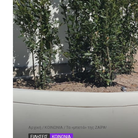
Αρχική
/
ΚΟΙΝΩΝΙΑ
/
Τα «μπετά» της ΖΑΪΡΑ!
ΕΙΔΗΣΕΙΣ
ΚΟΙΝΩΝΙΑ