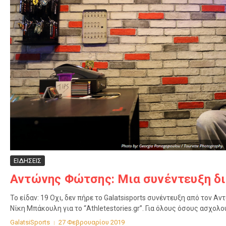
ΕΙΔΗΣΕΙΣ
Αντώνης Φώτσης: Μια συνέντευξη δια
Το είδαν: 19 Οχι, δεν πήρε το Galatsisports συνέντευξη από τον 
Νίκη Μπάκουλη για το “Athletestories.gr”. Για όλους όσους ασχολού
GalatsiSports
27 Φεβρουαρίου 2019