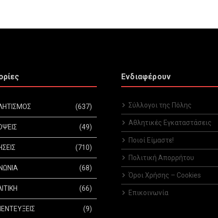
ορίες
Ενδιαφέρουν
Σύλλογοι της Πόλης
ΛΗΤΙΣΜΟΣ
(637)
Αθλητικές Εγκαταστάσεις
ΟΨΕΙΣ
(49)
Ποιοί Είμαστε!
ΗΣΕΙΣ
(710)
Πολιτική Απορρήτου
ΝΩΝΙΑ
(68)
Όροι Χρήσης – Cookies
ΙΤΙΚΗ
(66)
Επικοινωνία
ΕΝΤΕΥΞΕΙΣ
(9)