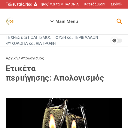
Μετάβαση στο περιεχόμενο
Τελευταία Νέα
“Πόλεμος” για τα ΜΠΑΛΟΝΙΑ
Κατεδάφιση!
Σκάνδαλο π
Main Menu
ΤΕΧΝΕΣ και ΠΟΛΙΤΙΣΜΟΣ
ΦΥΣΗ και ΠΕΡΙΒΑΛΛΟΝ
ΨΥΧΟΛΟΓΙΑ και ΔΙΑΤΡΟΦΗ
Αρχική
/
Απολογισμός
Ετικέτα
περιήγησης: Απολογισμός