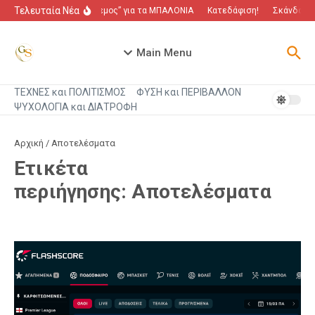
Μετάβαση στο περιεχόμενο
Τελευταία Νέα
“Πόλεμος” για τα ΜΠΑΛΟΝΙΑ
Κατεδάφιση!
Σκάνδαλο π
Main Menu
ΤΕΧΝΕΣ και ΠΟΛΙΤΙΣΜΟΣ
ΦΥΣΗ και ΠΕΡΙΒΑΛΛΟΝ
ΨΥΧΟΛΟΓΙΑ και ΔΙΑΤΡΟΦΗ
Αρχική
/
Αποτελέσματα
Ετικέτα
περιήγησης: Αποτελέσματα