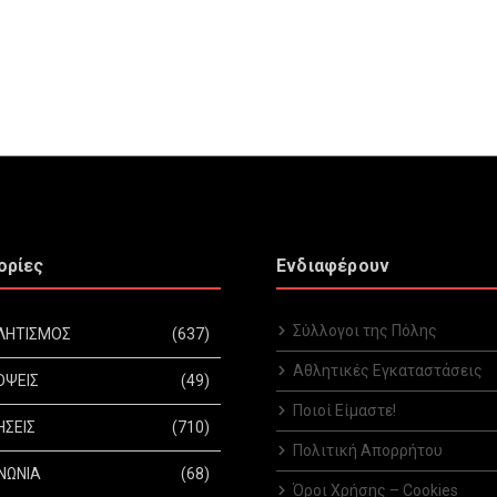
ορίες
Ενδιαφέρουν
Σύλλογοι της Πόλης
ΛΗΤΙΣΜΟΣ
(637)
Αθλητικές Εγκαταστάσεις
ΟΨΕΙΣ
(49)
Ποιοί Είμαστε!
ΗΣΕΙΣ
(710)
Πολιτική Απορρήτου
ΝΩΝΙΑ
(68)
Όροι Χρήσης – Cookies