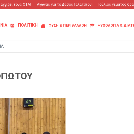
γίζει τους ΟΤΑ!
Αγώνας για το Δάσος Γαλατσίου!
Ιούλιος γεμάτος δράση
ΝΙΑ
ΠΟΛΙΤΙΚΗ
ΦΥΣΗ & ΠΕΡΙΒΑΛΛΟΝ
ΨΥΧΟΛΟΓΙΑ & ΔΙΑ
ΙΑ
ΣΟΠΩΤΟΥ