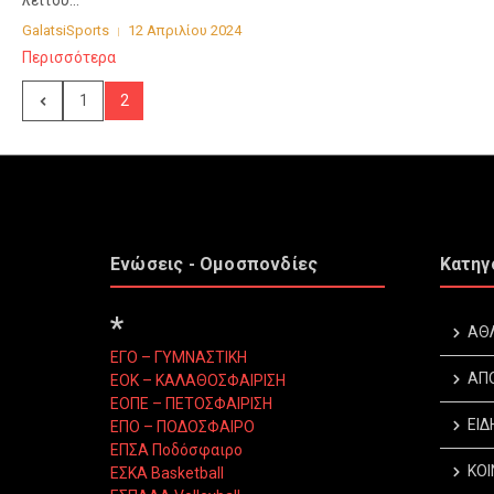
λειτου...
GalatsiSports
12 Απριλίου 2024
Περισσότερα
1
2
Ενώσεις - Ομοσπονδίες
Κατηγ
*
ΑΘ
ΕΓΟ – ΓΥΜΝΑΣΤΙΚΗ
ΑΠ
ΕΟΚ – ΚΑΛΑΘΟΣΦΑΙΡΙΣΗ
ΕΟΠΕ – ΠΕΤΟΣΦΑΙΡΙΣΗ
ΕΙΔ
ΕΠΟ – ΠΟΔΟΣΦΑΙΡΟ
ΕΠΣΑ Ποδόσφαιρο
ΚΟΙ
ΕΣΚΑ Basketball