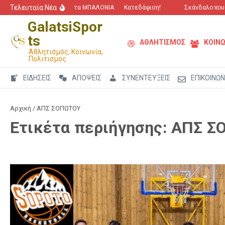
Μετάβαση στο περιεχόμενο
Τελευταία Νέα
“Πόλεμος” για τα ΜΠΑΛΟΝΙΑ
Κατεδάφιση!
Σκάνδαλο που αγ
GalatsiSpor
ts
ΑΘΛΗΤΙΣΜΟΣ
ΚΟΙΝΩ
Αθλητισμός, Κοινωνία,
Πολιτισμός
ΕΙΔΗΣΕΙΣ
ΑΠΟΨΕΙΣ
ΣΥΝΕΝΤΕΥΞΕΙΣ
ΕΠΙΚΟΙΝΩΝ
Αρχική
/
ΑΠΣ ΣΟΠΩΤΟΥ
Ετικέτα περιήγησης: ΑΠΣ 