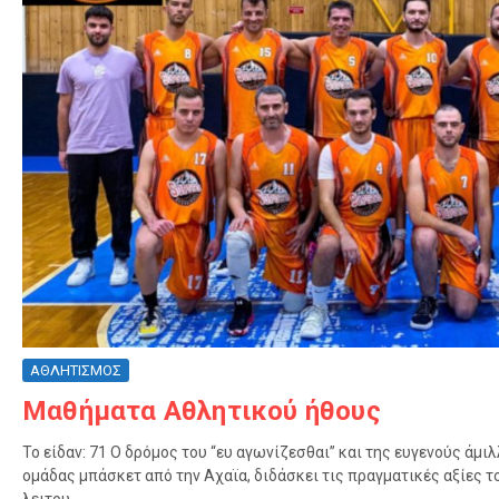
ΑΘΛΗΤΙΣΜΟΣ
Μαθήματα Αθλητικού ήθους
Το είδαν: 71 Ο δρόμος του “ευ αγωνίζεσθαι” και της ευγενούς άμιλ
ομάδας μπάσκετ από την Αχαϊα, διδάσκει τις πραγματικές αξίες το