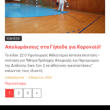
ΕΙΔΗΣΕΙΣ
Απολυμάνσεις στα Γήπεδα για Κορονοϊό!
Το είδαν: 22 Ο Υφυπουργός Αθλητισμού έστειλε επιστολή –
σύσταση για “Μέτρα Πρόληψης Αποφυγής και Περιορισμού
της Διάδοσης Sars-Cov-2 σε αθλητικές εγκαταστάσεις”
καλώντας τους ιδιοκτή...
GalatsiSports
6 Μαρτίου 2020
Περισσότερα
1
2
3