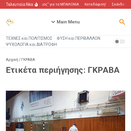
Μετάβαση στο περιεχόμενο
Τελευταία Νέα
“Πόλεμος” για τα ΜΠΑΛΟΝΙΑ
Κατεδάφιση!
Σκάνδαλο πο
Main Menu
ΤΕΧΝΕΣ και ΠΟΛΙΤΙΣΜΟΣ
ΦΥΣΗ και ΠΕΡΙΒΑΛΛΟΝ
ΨΥΧΟΛΟΓΙΑ και ΔΙΑΤΡΟΦΗ
Αρχική
/
ΓΚΡΑΒΑ
Ετικέτα περιήγησης: ΓΚΡΑΒΑ