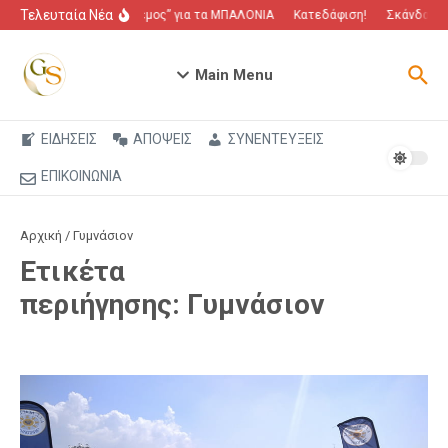
Μετάβαση στο περιεχόμενο
Τελευταία Νέα
“Πόλεμος” για τα ΜΠΑΛΟΝΙΑ
Κατεδάφιση!
Σκάνδαλο π
Main Menu
ΕΙΔΗΣΕΙΣ
ΑΠΟΨΕΙΣ
ΣΥΝΕΝΤΕΥΞΕΙΣ
ΕΠΙΚΟΙΝΩΝΙΑ
Αρχική
/
Γυμνάσιον
Ετικέτα
περιήγησης: Γυμνάσιον