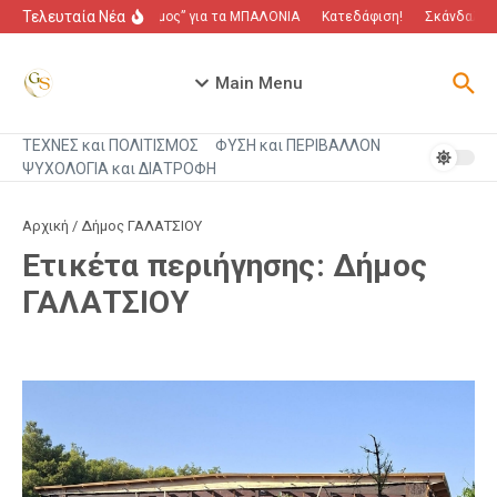
Μετάβαση στο περιεχόμενο
Τελευταία Νέα
“Πόλεμος” για τα ΜΠΑΛΟΝΙΑ
Κατεδάφιση!
Σκάνδαλο π
Main Menu
ΤΕΧΝΕΣ και ΠΟΛΙΤΙΣΜΟΣ
ΦΥΣΗ και ΠΕΡΙΒΑΛΛΟΝ
ΨΥΧΟΛΟΓΙΑ και ΔΙΑΤΡΟΦΗ
Αρχική
/
Δήμος ΓΑΛΑΤΣΙΟΥ
Ετικέτα περιήγησης: Δήμος
ΓΑΛΑΤΣΙΟΥ