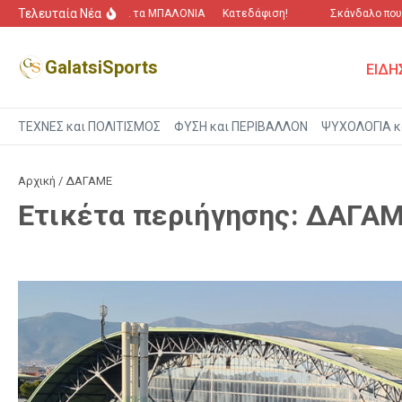
Μετάβαση στο περιεχόμενο
Τελευταία Νέα
“Πόλεμος” για τα ΜΠΑΛΟΝΙΑ
Κατεδάφιση!
Σκάνδαλο που α
GalatsiSports
ΕΙΔΗ
ΤΕΧΝΕΣ και ΠΟΛΙΤΙΣΜΟΣ
ΦΥΣΗ και ΠΕΡΙΒΑΛΛΟΝ
ΨΥΧΟΛΟΓΙΑ κ
Αρχική
/
ΔΑΓΑΜΕ
Ετικέτα περιήγησης: ΔΑΓΑ