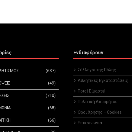
ορίες
Ενδιαφέρουν
Σύλλογοι της Πόλης
ΛΗΤΙΣΜΟΣ
(637)
Αθλητικές Εγκαταστάσεις
ΟΨΕΙΣ
(49)
Ποιοί Είμαστε!
ΗΣΕΙΣ
(710)
Πολιτική Απορρήτου
ΝΩΝΙΑ
(68)
Όροι Χρήσης – Cookies
ΙΤΙΚΗ
(66)
Επικοινωνία