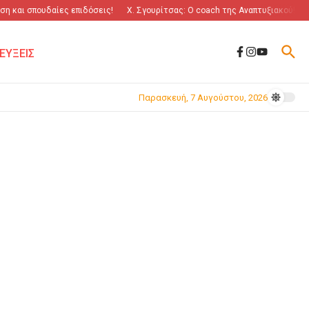
η και σπουδαίες επιδόσεις!
Χ. Σγουρίτσας: O coach της Αναπτυξιακού!
“
ΕΥΞΕΙΣ
Παρασκευή, 7 Αυγούστου, 2026