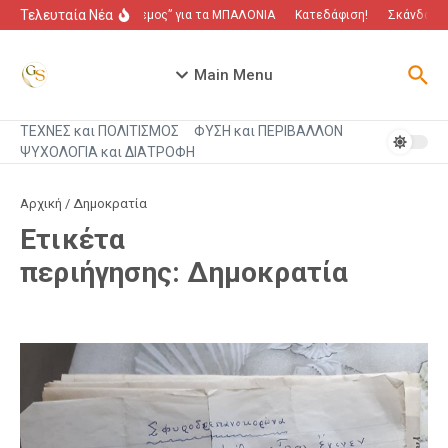
Μετάβαση στο περιεχόμενο
Τελευταία Νέα
“Πόλεμος” για τα ΜΠΑΛΟΝΙΑ
Κατεδάφιση!
Σκάνδαλο π
Main Menu
ΤΕΧΝΕΣ και ΠΟΛΙΤΙΣΜΟΣ
ΦΥΣΗ και ΠΕΡΙΒΑΛΛΟΝ
ΨΥΧΟΛΟΓΙΑ και ΔΙΑΤΡΟΦΗ
Αρχική
/
Δημοκρατία
Ετικέτα
περιήγησης: Δημοκρατία