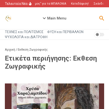
Μετάβαση στο περιεχόμενο
Τελευταία Νέα
“Πόλεμος” για τα ΜΠΑΛΟΝΙΑ
Κατεδάφιση!
Σκάνδαλο π
Main Menu
ΤΕΧΝΕΣ και ΠΟΛΙΤΙΣΜΟΣ
ΦΥΣΗ και ΠΕΡΙΒΑΛΛΟΝ
ΨΥΧΟΛΟΓΙΑ και ΔΙΑΤΡΟΦΗ
Αρχική
/
Εκθεση Ζωγραφικής
Ετικέτα περιήγησης: Εκθεση
Ζωγραφικής