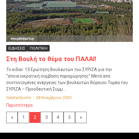
ΕΙΔΗΣΕΙΣ
ΠΟΛΙΤΙΚΗ
Στη Βουλή το θέμα του ΠΑΛΑΙ!
Το είδαν: 13 Ερώτηση Βουλευτών του ΣΥΡΙΖΑ για την
“αποικιοκρατική σύμβαση παραχώρησης” Μετά από
συντονισμένες ενέργειες των βουλευτών Βόρειου Τομέα του
ΣΥΡΙΖΑ – Προοδευτική Συμμ...
GalatsiSports
28 Νοεμβρίου 2020
Περισσότερα
1
2
3
4
5