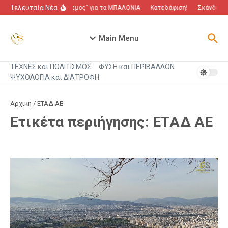
Μετάβαση στο περιεχόμενο
Τελευταία Νέα
“Πόλεμος” για τα ΜΠΑΛΟΝΙΑ
Κατεδάφιση!
Σκάνδαλο 
Main Menu
ΤΕΧΝΕΣ και ΠΟΛΙΤΙΣΜΟΣ
ΦΥΣΗ και ΠΕΡΙΒΑΛΛΟΝ
ΨΥΧΟΛΟΓΙΑ και ΔΙΑΤΡΟΦΗ
Αρχική
/
ΕΤΑΔ ΑΕ
Ετικέτα περιήγησης: ΕΤΑΔ ΑΕ