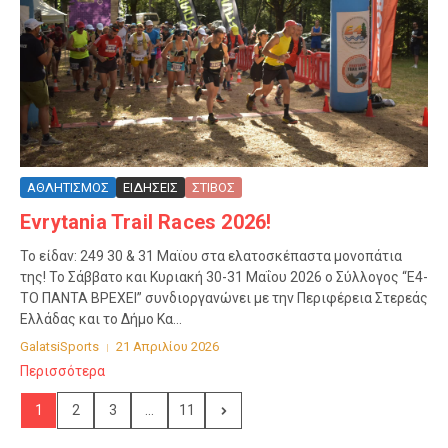
ΑΘΛΗΤΙΣΜΟΣ
ΕΙΔΗΣΕΙΣ
ΣΤΙΒΟΣ
Evrytania Trail Races 2026!
Το είδαν: 249 30 & 31 Μαϊου στα ελατοσκέπαστα μονοπάτια
της! Το Σάββατο και Κυριακή 30-31 Μαΐου 2026 ο Σύλλογος “Ε4-
ΤΟ ΠΑΝΤΑ ΒΡΕΧΕΙ” συνδιοργανώνει με την Περιφέρεια Στερεάς
Ελλάδας και το Δήμο Κα...
GalatsiSports
21 Απριλίου 2026
Περισσότερα
1
2
3
...
11