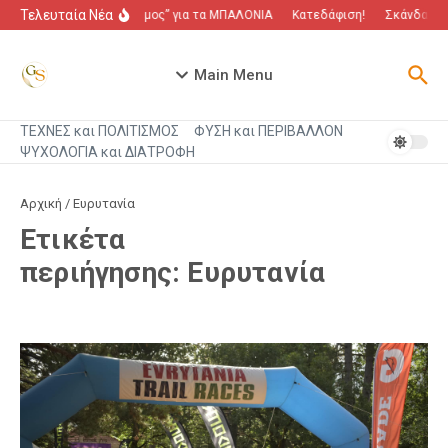
Μετάβαση στο περιεχόμενο
Τελευταία Νέα
“Πόλεμος” για τα ΜΠΑΛΟΝΙΑ
Κατεδάφιση!
Σκάνδαλο π
Main Menu
ΤΕΧΝΕΣ και ΠΟΛΙΤΙΣΜΟΣ
ΦΥΣΗ και ΠΕΡΙΒΑΛΛΟΝ
ΨΥΧΟΛΟΓΙΑ και ΔΙΑΤΡΟΦΗ
Αρχική
/
Ευρυτανία
Ετικέτα
περιήγησης: Ευρυτανία