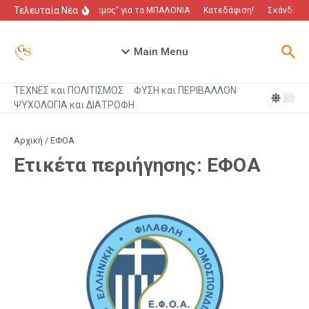
Μετάβαση στο περιεχόμενο
Τελευταία Νέα
“Πόλεμος” για τα ΜΠΑΛΟΝΙΑ
Κατεδάφιση!
Σκάνδαλο π
Main Menu
ΤΕΧΝΕΣ και ΠΟΛΙΤΙΣΜΟΣ
ΦΥΣΗ και ΠΕΡΙΒΑΛΛΟΝ
ΨΥΧΟΛΟΓΙΑ και ΔΙΑΤΡΟΦΗ
Αρχική
/
ΕΦΟΑ
Ετικέτα περιήγησης: ΕΦΟΑ