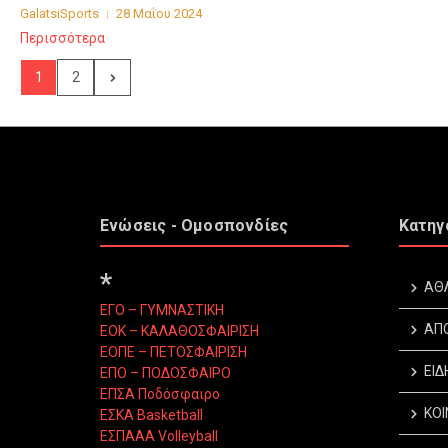
GalatsiSports
28 Μαΐου 2024
Περισσότερα
1
2
Ενώσεις - Ομοσπονδίες
Κατηγ
*
ΑΘ
ΕΓΟ – ΓΥΜΝΑΣΤΙΚΗ
ΑΠ
ΕΟΚ – ΚΑΛΑΘΟΣΦΑΙΡΙΣΗ
ΕΟΠΕ – ΠΕΤΟΣΦΑΙΡΙΣΗ
ΕΙΔ
ΕΠΟ – ΠΟΔΟΣΦΑΙΡΟ
ΕΠΣΑ Ποδόσφαιρο
ΚΟΙ
ΕΣΚΑ Basketball
ΕΣΠΑΑΑ Volleyball