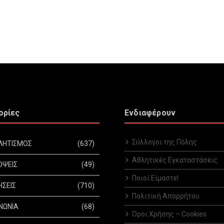
ορίες
Ενδιαφέρουν
Σύλλογοι της Πόλης
ΛΗΤΙΣΜΟΣ
(637)
Αθλητικές Εγκαταστάσεις
ΟΨΕΙΣ
(49)
Ποιοί Είμαστε!
ΗΣΕΙΣ
(710)
Πολιτική Απορρήτου
ΝΩΝΙΑ
(68)
Όροι Χρήσης – Cookies