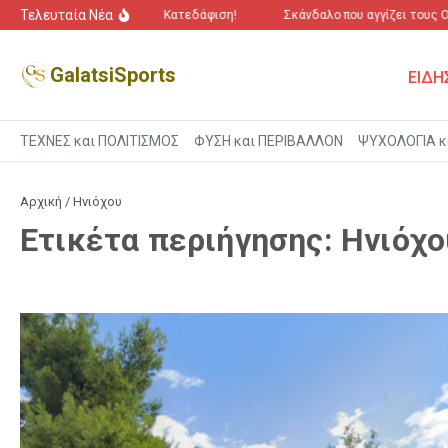
Μετάβαση στο περιεχόμενο
Τελευταία Νέα
εμος” για τα ΜΠΑΛΟΝΙΑ
Κατεδάφιση!
Σκάνδαλο που αγγίζει τους ΟΤ
GalatsiSports
ΕΙΔΗ
ΤΕΧΝΕΣ και ΠΟΛΙΤΙΣΜΟΣ
ΦΥΣΗ και ΠΕΡΙΒΑΛΛΟΝ
ΨΥΧΟΛΟΓΙΑ κ
Αρχική
/
Ηνιόχου
Ετικέτα περιήγησης: Ηνιόχο