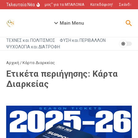
Μετάβαση στο περιεχόμενο
Τελευταία Νέα
“Πόλεμος” για τα ΜΠΑΛΟΝΙΑ
Κατεδάφιση!
Σκάνδαλο π
Main Menu
ΤΕΧΝΕΣ και ΠΟΛΙΤΙΣΜΟΣ
ΦΥΣΗ και ΠΕΡΙΒΑΛΛΟΝ
ΨΥΧΟΛΟΓΙΑ και ΔΙΑΤΡΟΦΗ
Αρχική
/
Κάρτα Διαρκείας
Ετικέτα περιήγησης: Κάρτα
Διαρκείας