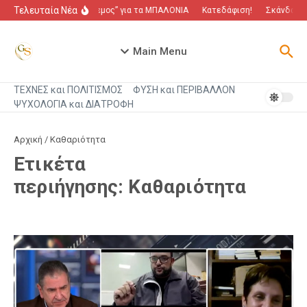
Μετάβαση στο περιεχόμενο
Τελευταία Νέα
“Πόλεμος” για τα ΜΠΑΛΟΝΙΑ
Κατεδάφιση!
Σκάνδαλο π
Main Menu
ΤΕΧΝΕΣ και ΠΟΛΙΤΙΣΜΟΣ
ΦΥΣΗ και ΠΕΡΙΒΑΛΛΟΝ
ΨΥΧΟΛΟΓΙΑ και ΔΙΑΤΡΟΦΗ
Αρχική
/
Καθαριότητα
Ετικέτα
περιήγησης: Καθαριότητα