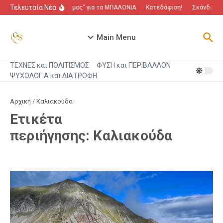
Μετάβαση στο περιεχόμενο
Τελευταία Νέα
“Πόλεμος” για τα ΜΠΑΛΟΝΙΑ
Κατεδάφιση!
Σκάνδαλο π
Main Menu
ΤΕΧΝΕΣ και ΠΟΛΙΤΙΣΜΟΣ
ΦΥΣΗ και ΠΕΡΙΒΑΛΛΟΝ
ΨΥΧΟΛΟΓΙΑ και ΔΙΑΤΡΟΦΗ
Αρχική
/
Καλιακούδα
Ετικέτα
περιήγησης: Καλιακούδα