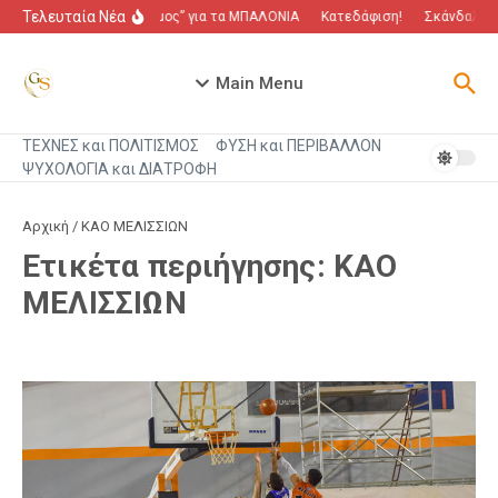
Μετάβαση στο περιεχόμενο
Τελευταία Νέα
“Πόλεμος” για τα ΜΠΑΛΟΝΙΑ
Κατεδάφιση!
Σκάνδαλο πο
Main Menu
ΤΕΧΝΕΣ και ΠΟΛΙΤΙΣΜΟΣ
ΦΥΣΗ και ΠΕΡΙΒΑΛΛΟΝ
ΨΥΧΟΛΟΓΙΑ και ΔΙΑΤΡΟΦΗ
Αρχική
/
ΚΑΟ ΜΕΛΙΣΣΙΩΝ
Ετικέτα περιήγησης: ΚΑΟ
ΜΕΛΙΣΣΙΩΝ