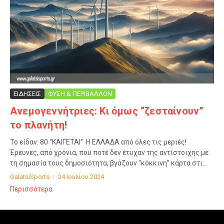
ΕΙΔΗΣΕΙΣ
ΦΥΣΗ & ΠΕΡΙΒΑΛΛΟΝ
Ανεμογεννήτριες: Κι όμως “ζεσταίνουν”
το πλανήτη!
Το είδαν: 80 “ΚΑΙΓΕΤΑΙ” Η ΕΛΛΑΔΑ από όλες τις μεριές!
Έρευνες, από χρόνια, που ποτέ δεν έτυχαν της αντίστοιχης με
τη σημασία τους δημοσιότητα, βγάζουν “κόκκινη” κάρτα στι...
GalatsiSports
24 Ιουλίου 2024
Περισσότερα