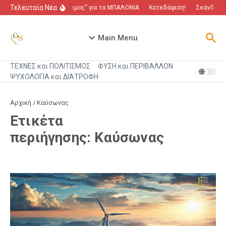
Μετάβαση στο περιεχόμενο
Τελευταία Νέα
“Πόλεμος” για τα ΜΠΑΛΟΝΙΑ
Κατεδάφιση!
Σκάνδαλο π
Main Menu
ΤΕΧΝΕΣ και ΠΟΛΙΤΙΣΜΟΣ
ΦΥΣΗ και ΠΕΡΙΒΑΛΛΟΝ
ΨΥΧΟΛΟΓΙΑ και ΔΙΑΤΡΟΦΗ
Αρχική
/
Καύσωνας
Ετικέτα
περιήγησης: Καύσωνας