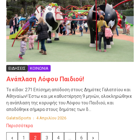
ΕΙΔΗΣΕΙΣ
ΚΟΙΝΩΝΙΑ
Ανάπλαση Λόφου Παιδιού!
Το είδαν: 271 Επίσημη απόδοση στους Δημότες Γαλατσίου και
Αθηναίων! Έστω και με καθυστέρηση 9 μηνών, ολοκληρώθηκε
η ανάπλαση της κορυφής του Λόφου του Παιδιού, και
αποδόθηκε σήμερα στους δημότες των δ...
GalatsiSports
4 Απριλίου 2026
Περισσότερα
1
2
3
4
...
6