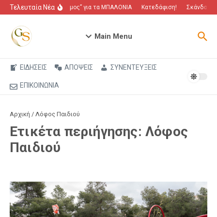
Μετάβαση στο περιεχόμενο
Τελευταία Νέα
“Πόλεμος” για τα ΜΠΑΛΟΝΙΑ
Κατεδάφιση!
Σκάνδαλο π
Main Menu
ΕΙΔΗΣΕΙΣ
ΑΠΟΨΕΙΣ
ΣΥΝΕΝΤΕΥΞΕΙΣ
ΕΠΙΚΟΙΝΩΝΙΑ
Αρχική
/
Λόφος Παιδιού
Ετικέτα περιήγησης: Λόφος
Παιδιού