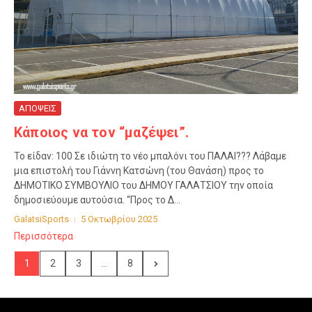
ΑΠΟΨΕΙΣ
Κάποιος να τον “μαζέψει”.
Το είδαν: 100 Σε ιδιώτη το νέο μπαλόνι του ΠΑΛΑΙ??? Λάβαμε
μια επιστολή του Γιάννη Κατσώνη (του Θανάση) προς το
ΔΗΜΟΤΙΚΟ ΣΥΜΒΟΥΛΙΟ του ΔΗΜΟΥ ΓΑΛΑΤΣΙΟΥ την οποία
δημοσιεύουμε αυτούσια. “Προς το Δ...
GalatsiSports
5 Οκτωβρίου 2025
Περισσότερα
1
2
3
...
8