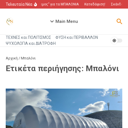
Μετάβαση στο περιεχόμενο
Τελευταία Νέα
“Πόλεμος” για τα ΜΠΑΛΟΝΙΑ
Κατεδάφιση!
Σκάνδαλο π
Main Menu
ΤΕΧΝΕΣ και ΠΟΛΙΤΙΣΜΟΣ
ΦΥΣΗ και ΠΕΡΙΒΑΛΛΟΝ
ΨΥΧΟΛΟΓΙΑ και ΔΙΑΤΡΟΦΗ
Αρχική
/
Μπαλόνι
Ετικέτα περιήγησης: Μπαλόνι