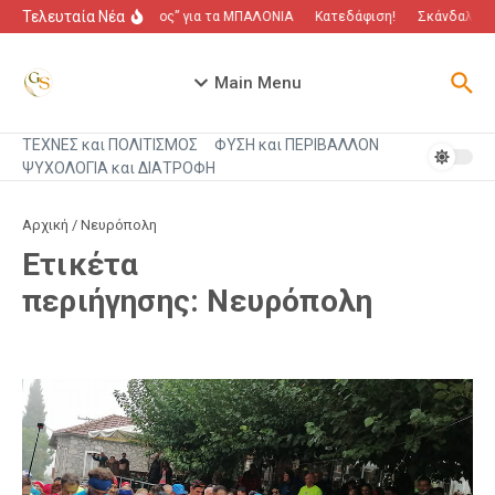
Μετάβαση στο περιεχόμενο
Τελευταία Νέα
“Πόλεμος” για τα ΜΠΑΛΟΝΙΑ
Κατεδάφιση!
Σκάνδαλο πο
Main Menu
ΤΕΧΝΕΣ και ΠΟΛΙΤΙΣΜΟΣ
ΦΥΣΗ και ΠΕΡΙΒΑΛΛΟΝ
ΨΥΧΟΛΟΓΙΑ και ΔΙΑΤΡΟΦΗ
Αρχική
/
Νευρόπολη
Ετικέτα
περιήγησης: Νευρόπολη