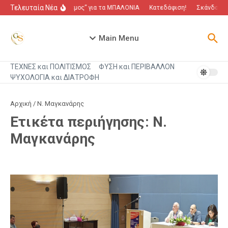
Μετάβαση στο περιεχόμενο
Τελευταία Νέα
“Πόλεμος” για τα ΜΠΑΛΟΝΙΑ
Κατεδάφιση!
Σκάνδαλο π
Main Menu
ΤΕΧΝΕΣ και ΠΟΛΙΤΙΣΜΟΣ
ΦΥΣΗ και ΠΕΡΙΒΑΛΛΟΝ
ΨΥΧΟΛΟΓΙΑ και ΔΙΑΤΡΟΦΗ
Αρχική
/
Ν. Μαγκανάρης
Ετικέτα περιήγησης: Ν.
Μαγκανάρης