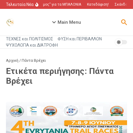
Μετάβαση στο περιεχόμενο
Τελευταία Νέα
“Πόλεμος” για τα ΜΠΑΛΟΝΙΑ
Κατεδάφιση!
Σκάνδαλο π
Main Menu
ΤΕΧΝΕΣ και ΠΟΛΙΤΙΣΜΟΣ
ΦΥΣΗ και ΠΕΡΙΒΑΛΛΟΝ
ΨΥΧΟΛΟΓΙΑ και ΔΙΑΤΡΟΦΗ
Αρχική
/
Πάντα Βρέχει
Ετικέτα περιήγησης: Πάντα
Βρέχει