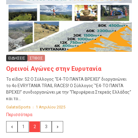
ΕΙΔΗΣΕΙΣ
ΣΤΙΒΟΣ
Ορεινοί Αγώνες στην Ευρυτανία
Το είδαν: 52 O Σύλλογος “Ε4-ΤΟ ΠΑΝΤΑ ΒΡΕΧΕΙ” διοργανώνει
το 4ο EVRYTANIA TRAIL RACES! O Σύλλογος ́”Ε4-ΤΟ ΠΑΝΤΑ
ΒΡΕΧΕΙ” συνδιοργανώνει με την “Περιφέρεια Στερεάς Ελλάδας”
και το...
GalatsiSports
1 Απριλίου 2025
Περισσότερα
1
2
3