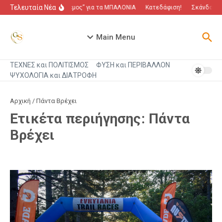
Μετάβαση στο περιεχόμενο
Τελευταία Νέα
“Πόλεμος” για τα ΜΠΑΛΟΝΙΑ
Κατεδάφιση!
Σκάνδαλο π
Main Menu
ΤΕΧΝΕΣ και ΠΟΛΙΤΙΣΜΟΣ
ΦΥΣΗ και ΠΕΡΙΒΑΛΛΟΝ
ΨΥΧΟΛΟΓΙΑ και ΔΙΑΤΡΟΦΗ
Αρχική
/
Πάντα Βρέχει
Ετικέτα περιήγησης: Πάντα
Βρέχει