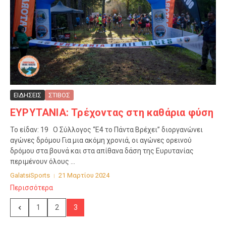
ΕΙΔΗΣΕΙΣ
ΣΤΙΒΟΣ
ΕΥΡΥΤΑΝΙΑ: Τρέχοντας στη καθάρια φύση
Το είδαν: 19 Ο Σύλλογος “Ε4 το Πάντα Βρέχει” διοργανώνει
αγώνες δρόμου Για μια ακόμη χρονιά, οι αγώνες ορεινού
δρόμου στα βουνά και στα απίθανα δάση της Ευρυτανίας
περιμένουν όλους ...
GalatsiSports
21 Μαρτίου 2024
Περισσότερα
1
2
3