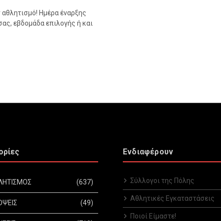
ν αθλητισμό! Ημέρα έναρξης
ας, εβδομάδα επιλογής ή και
ορίες
Ενδιαφέρουν
Σύλλογοι της Πόλης
ΛΗΤΙΣΜΟΣ
(637)
Αθλητικές Εγκαταστάσεις
ΟΨΕΙΣ
(49)
Ποιοί Είμαστε!