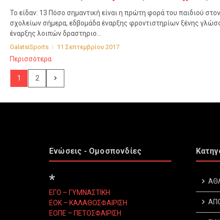
Το είδαν: 13 Πόσο σημαντική είναι η πρώτη φορά του παιδιού στο
σχολείων σήμερα, εδβομάδα έναρξης φροντιστηρίων ξένης γλώσσ
έναρξης λοιπών δραστηριο...
GalatsiSports
11 Σεπτεμβρίου 2017
Περισσότερα
1
2
Ενώσεις - Ομοσπονδίες
Κατηγ
*
ΑΘ
ΕΓΟ – ΓΥΜΝΑΣΤΙΚΗ
ΑΠ
ΕΟΚ – ΚΑΛΑΘΟΣΦΑΙΡΙΣΗ
ΕΟΠΕ – ΠΕΤΟΣΦΑΙΡΙΣΗ