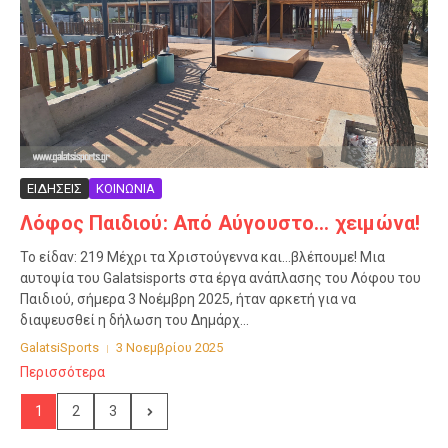
ΕΙΔΗΣΕΙΣ
ΚΟΙΝΩΝΙΑ
Λόφος Παιδιού: Από Αύγουστο… χειμώνα!
Το είδαν: 219 Μέχρι τα Χριστούγεννα και…βλέπουμε! Μια
αυτοψία του Galatsisports στα έργα ανάπλασης του Λόφου του
Παιδιού, σήμερα 3 Νοέμβρη 2025, ήταν αρκετή για να
διαψευσθεί η δήλωση του Δημάρχ...
GalatsiSports
3 Νοεμβρίου 2025
Περισσότερα
1
2
3