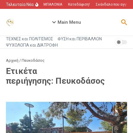
Μετάβαση στο περιεχόμενο
Τελευταία Νέα
“Πόλεμος” για τα ΜΠΑΛΟΝΙΑ
Κατεδάφιση!
Σκάνδαλο που αγγίζει
Main Menu
ΤΕΧΝΕΣ και ΠΟΛΙΤΙΣΜΟΣ
ΦΥΣΗ και ΠΕΡΙΒΑΛΛΟΝ
ΨΥΧΟΛΟΓΙΑ και ΔΙΑΤΡΟΦΗ
Αρχική
/
Πευκοδάσος
Ετικέτα
περιήγησης: Πευκοδάσος