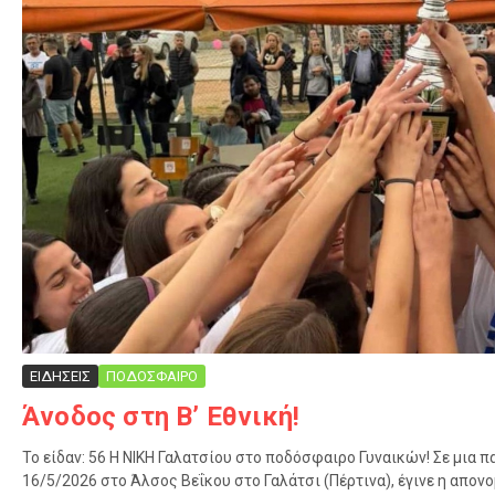
ΕΙΔΗΣΕΙΣ
ΠΟΔΟΣΦΑΙΡΟ
Άνοδος στη Β’ Εθνική!
Το είδαν: 56 Η ΝΙΚΗ Γαλατσίου στο ποδόσφαιρο Γυναικών! Σε μια 
16/5/2026 στο Άλσος Βεΐκου στο Γαλάτσι (Πέρτινα), έγινε η απονο