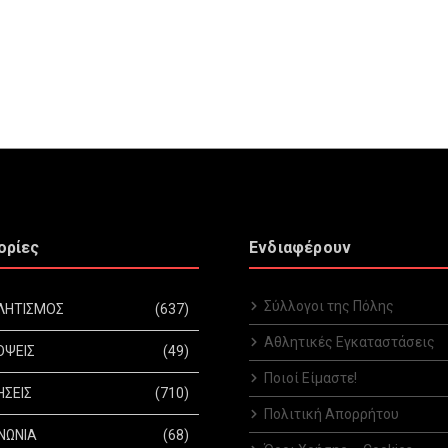
ορίες
Ενδιαφέρουν
Σύλλογοι της Πόλης
ΛΗΤΙΣΜΟΣ
(637)
Αθλητικές Εγκαταστάσεις
ΟΨΕΙΣ
(49)
Ποιοί Είμαστε!
ΗΣΕΙΣ
(710)
Πολιτική Απορρήτου
ΝΩΝΙΑ
(68)