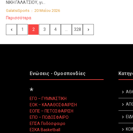
ΝΙΚΗ ΓΑΛΑΤΣΙΟΥ, γι...
GalatsiSports
20 Μαΐου 2026
Περισσότερα
1
2
3
4
...
328
Ενώσεις - Ομοσπονδίες
Κατηγ
*
ΑΘ
ΕΓΟ – ΓΥΜΝΑΣΤΙΚΗ
ΑΠ
ΕΟΚ – ΚΑΛΑΘΟΣΦΑΙΡΙΣΗ
ΕΟΠΕ – ΠΕΤΟΣΦΑΙΡΙΣΗ
ΕΙΔ
ΕΠΟ – ΠΟΔΟΣΦΑΙΡΟ
ΕΠΣΑ Ποδόσφαιρο
ΚΟΙ
ΕΣΚΑ Basketball